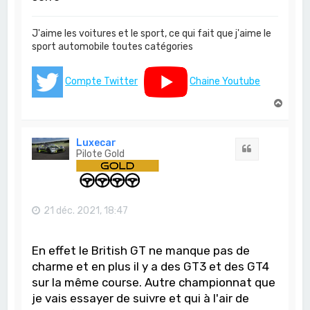
J'aime les voitures et le sport, ce qui fait que j'aime le
sport automobile toutes catégories
Compte Twitter
Chaine Youtube
H
a
u
t
Luxecar
Citation
Pilote Gold
21 déc. 2021, 18:47
En effet le British GT ne manque pas de
charme et en plus il y a des GT3 et des GT4
sur la même course. Autre championnat que
je vais essayer de suivre et qui à l'air de