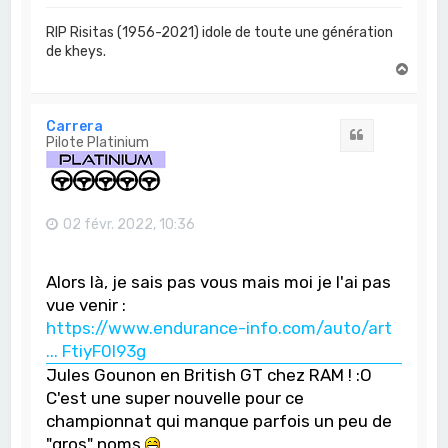
RIP Risitas (1956-2021) idole de toute une génération
de kheys.
H
a
u
t
Carrera
Citation
Pilote Platinium
02 févr. 2022, 10:36
Alors là, je sais pas vous mais moi je l'ai pas
vue venir :
https://www.endurance-info.com/auto/art
... FtiyF0l93g
Jules Gounon en British GT chez RAM ! :O
C'est une super nouvelle pour ce
championnat qui manque parfois un peu de
"gros" noms