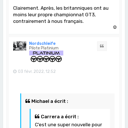
Clairement. Après, les britanniques ont au
moins leur propre championnat GT3,
contrairement à nous français.
H
a
u
t
Nordschleife
Citation
Pilote Platinium
03 févr. 2022, 12:52
Michael a écrit :
Carrera a écrit :
C'est une super nouvelle pour