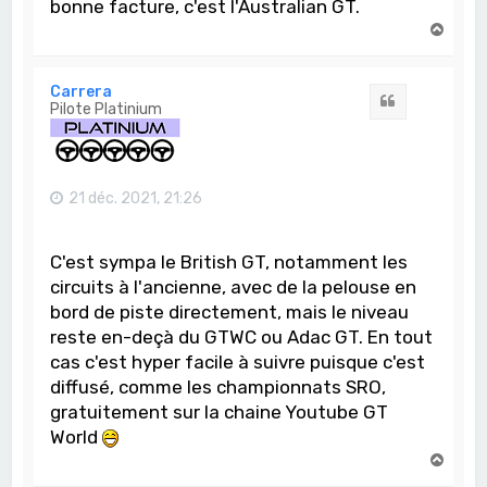
bonne facture, c'est l'Australian GT.
H
a
u
t
Carrera
Citation
Pilote Platinium
21 déc. 2021, 21:26
C'est sympa le British GT, notamment les
circuits à l'ancienne, avec de la pelouse en
bord de piste directement, mais le niveau
reste en-deçà du GTWC ou Adac GT. En tout
cas c'est hyper facile à suivre puisque c'est
diffusé, comme les championnats SRO,
gratuitement sur la chaine Youtube GT
World
H
a