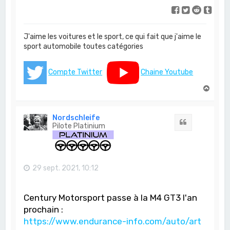
J'aime les voitures et le sport, ce qui fait que j'aime le
sport automobile toutes catégories
Compte Twitter
Chaine Youtube
H
a
u
t
Nordschleife
Citation
Pilote Platinium
29 sept. 2021, 10:12
Century Motorsport passe à la M4 GT3 l'an
prochain :
https://www.endurance-info.com/auto/art