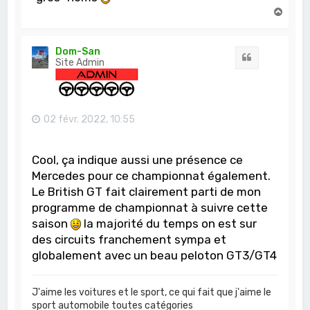
H
a
u
t
Dom-San
Citation
Site Admin
02 févr. 2022, 10:55
Cool, ça indique aussi une présence ce
Mercedes pour ce championnat également.
Le British GT fait clairement parti de mon
programme de championnat à suivre cette
saison
la majorité du temps on est sur
des circuits franchement sympa et
globalement avec un beau peloton GT3/GT4
J'aime les voitures et le sport, ce qui fait que j'aime le
sport automobile toutes catégories