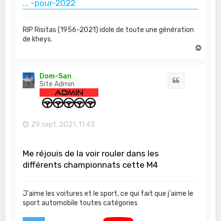
... -pour-2022
RIP Risitas (1956-2021) idole de toute une génération
de kheys.
H
a
u
t
Dom-San
Citation
Site Admin
29 sept. 2021, 11:43
Me réjouis de la voir rouler dans les
différents championnats cette M4
J'aime les voitures et le sport, ce qui fait que j'aime le
sport automobile toutes catégories