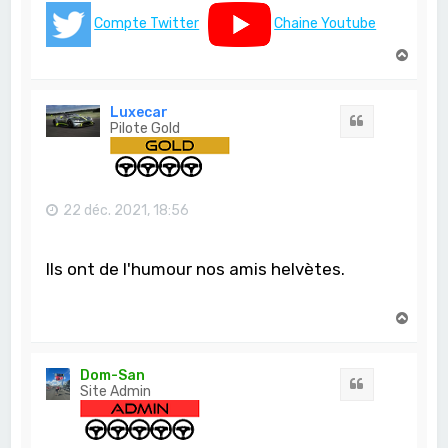
Compte Twitter
Chaine Youtube
H
a
u
t
Luxecar
Citation
Pilote Gold
22 déc. 2021, 18:56
Ils ont de l'humour nos amis helvètes.
H
a
u
t
Dom-San
Citation
Site Admin