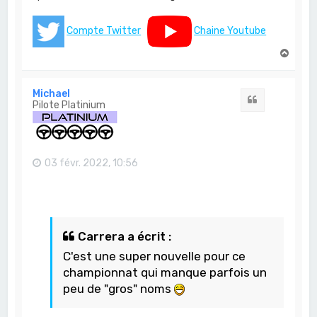
Compte Twitter
Chaine Youtube
H
a
u
t
Michael
Citation
Pilote Platinium
03 févr. 2022, 10:56
Carrera a écrit :
C'est une super nouvelle pour ce
championnat qui manque parfois un
peu de "gros" noms