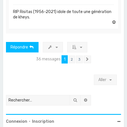
RIP Risitas (1956-2021) idole de toute une génération
de kheys.
H
a
u
t
Répondre
36 messages
1
2
3
Suivant
Aller
Rechercher
Recherche avancée
Connexion
•
Inscription