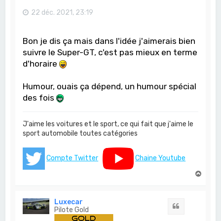
22 déc. 2021, 23:19
Bon je dis ça mais dans l'idée j'aimerais bien
suivre le Super-GT, c'est pas mieux en terme
d'horaire
Humour, ouais ça dépend, un humour spécial
des fois
J'aime les voitures et le sport, ce qui fait que j'aime le
sport automobile toutes catégories
Compte Twitter
Chaine Youtube
H
a
u
t
Luxecar
Citation
Pilote Gold