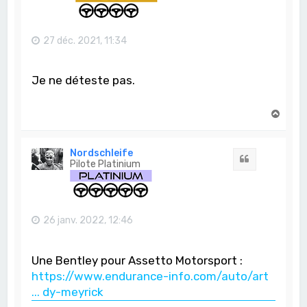
27 déc. 2021, 11:34
Je ne déteste pas.
H
a
u
t
Nordschleife
Citation
Pilote Platinium
26 janv. 2022, 12:46
Une Bentley pour Assetto Motorsport :
https://www.endurance-info.com/auto/art
... dy-meyrick