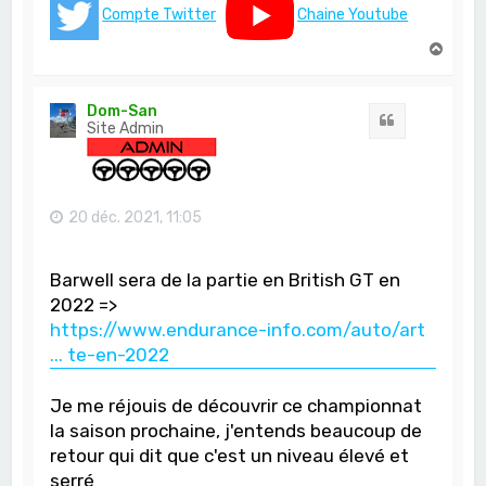
Compte Twitter
Chaine Youtube
H
a
u
t
Dom-San
Citation
Site Admin
20 déc. 2021, 11:05
Barwell sera de la partie en British GT en
2022 =>
https://www.endurance-info.com/auto/art
... te-en-2022
Je me réjouis de découvrir ce championnat
la saison prochaine, j'entends beaucoup de
retour qui dit que c'est un niveau élevé et
serré