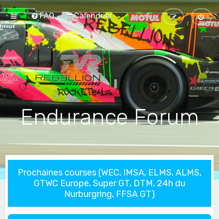
FAQ
Calendrier
Endurance Forum
Prochaines courses (WEC, IMSA, ELMS, ALMS,
GTWC Europe, Super GT, DTM, 24h du
Nurburgring, FFSA GT)