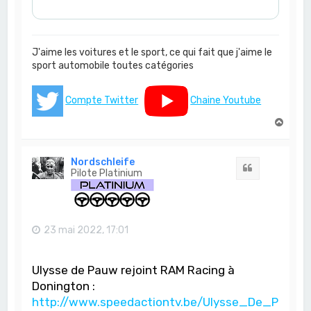
J'aime les voitures et le sport, ce qui fait que j'aime le
sport automobile toutes catégories
Compte Twitter
Chaine Youtube
H
a
u
t
Nordschleife
Citation
Pilote Platinium
23 mai 2022, 17:01
Ulysse de Pauw rejoint RAM Racing à
Donington :
http://www.speedactiontv.be/Ulysse_De_P