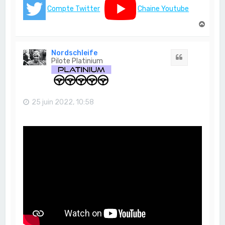
Compte Twitter
Chaine Youtube
H
a
u
t
Nordschleife
Citation
Pilote Platinium
25 juin 2022, 10:58