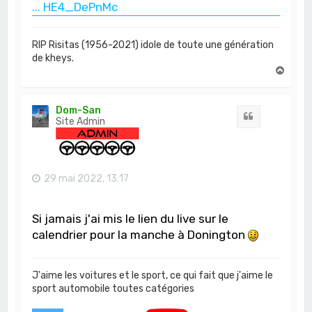
... HE4_DePnMc
RIP Risitas (1956-2021) idole de toute une génération
de kheys.
H
a
u
t
Dom-San
Citation
Site Admin
29 mai 2022, 13:17
Si jamais j'ai mis le lien du live sur le
calendrier pour la manche à Donington
J'aime les voitures et le sport, ce qui fait que j'aime le
sport automobile toutes catégories