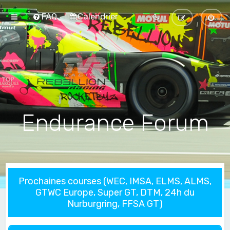
FAQ
Calendrier
Endurance Forum
Prochaines courses (WEC, IMSA, ELMS, ALMS,
GTWC Europe, Super GT, DTM, 24h du
Nurburgring, FFSA GT)