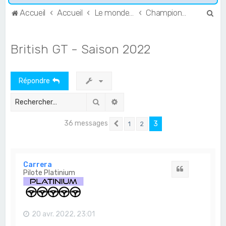
R
Accueil
Accueil
Le monde de l'Endurance et du GT
Championnats anglais
e
c
British GT - Saison 2022
h
e
Répondre
r
c
Rechercher
Recherche avancée
h
36 messages
3
1
2
e
Précédent
r
Carrera
Citation
Pilote Platinium
20 avr. 2022, 23:01