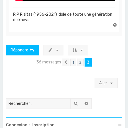
RIP Risitas (1956-2021) idole de toute une génération
de kheys.
H
a
u
t
Répondre
36 messages
3
1
2
Précédent
Aller
Rechercher
Recherche avancée
Connexion
•
Inscription