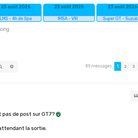
23 août 2026
23 août 2026
23 août 2026
LMS - 4h de Spa
IMSA - VIR
Super GT - Suzu
acing
49 messages
Rechercher
Recherche avancée
1
2
3
ait pas de post sur GT7?
 attendant la sortie.