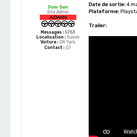
Date de sortie:
4 ma
Dom-San
Plateforme:
Playsta
Site Admin
Trailer:
Messages :
5753
Localisation :
Suisse
Voiture :
GR Yaris
C
Contact :
o
n
t
a
c
t
e
r
D
o
m
-
S
a
n