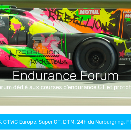
Endurance Forum
orum dédié aux courses d'endurance GT et proto
, GTWC Europe, Super GT, DTM, 24h du Nurburgring, 