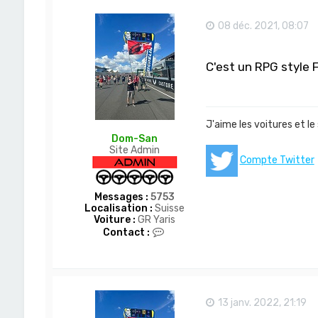
08 déc. 2021, 08:07
C'est un RPG style 
J'aime les voitures et le
Dom-San
Site Admin
Compte Twitter
Messages :
5753
Localisation :
Suisse
Voiture :
GR Yaris
C
Contact :
o
n
t
a
c
t
13 janv. 2022, 21:19
e