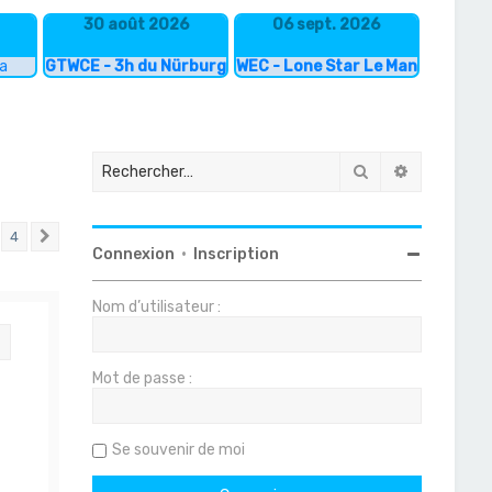
30 août 2026
06 sept. 2026
ka
GTWCE - 3h du Nürburgring
WEC - Lone Star Le Mans
Rechercher
Recherche
4
Suivant
Connexion
•
Inscription
Nom d’utilisateur :
Citation
Mot de passe :
Se souvenir de moi