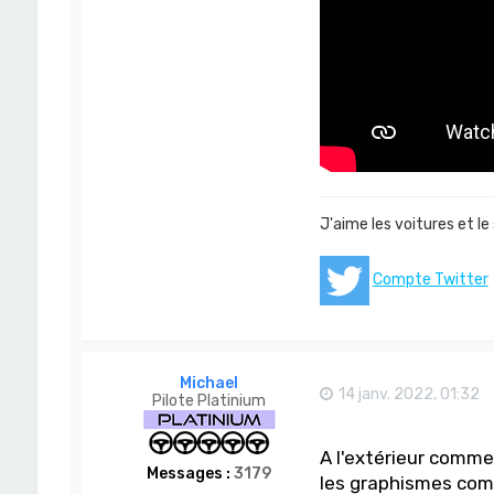
-
S
a
n
J'aime les voitures et le
Compte Twitter
Michael
14 janv. 2022, 01:32
Pilote Platinium
A l'extérieur comme
Messages :
3179
les graphismes co