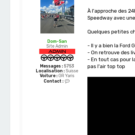
r
D
À l'approche des 24
o
m
Speedway avec une 
-
S
a
Quelques petites ch
n
Dom-San
- Il y a bien la Ford
Site Admin
- On retrouve des li
- En tout cas pour l
pas l'air top top
Messages :
5753
Localisation :
Suisse
Voiture :
GR Yaris
C
Contact :
o
n
t
a
c
t
e
r
D
o
m