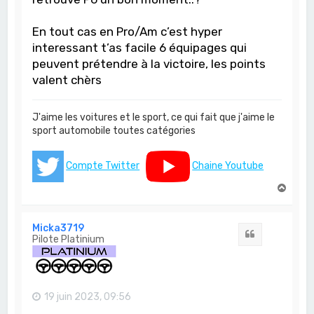
En tout cas en Pro/Am c’est hyper
interessant t’as facile 6 équipages qui
peuvent prétendre à la victoire, les points
valent chèrs
J'aime les voitures et le sport, ce qui fait que j'aime le
sport automobile toutes catégories
Compte Twitter
Chaine Youtube
H
a
u
t
Micka3719
Citation
Pilote Platinium
19 juin 2023, 09:56