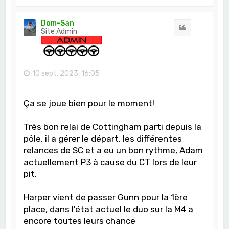
a
u
t
Dom-San
Citation
Site Admin
10 sept. 2023, 16:05
Ça se joue bien pour le moment!
Très bon relai de Cottingham parti depuis la
pôle, il a gérer le départ, les différentes
relances de SC et a eu un bon rythme, Adam
actuellement P3 à cause du CT lors de leur
pit.
Harper vient de passer Gunn pour la 1ère
place, dans l'état actuel le duo sur la M4 a
encore toutes leurs chance