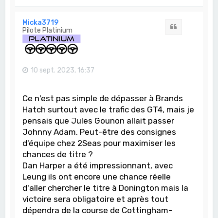
a
u
t
Micka3719
Citation
Pilote Platinium
10 sept. 2023, 16:37
Ce n'est pas simple de dépasser à Brands
Hatch surtout avec le trafic des GT4, mais je
pensais que Jules Gounon allait passer
Johnny Adam. Peut-être des consignes
d'équipe chez 2Seas pour maximiser les
chances de titre ?
Dan Harper a été impressionnant, avec
Leung ils ont encore une chance réelle
d'aller chercher le titre à Donington mais la
victoire sera obligatoire et après tout
dépendra de la course de Cottingham-