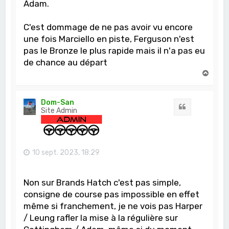
Adam.
C'est dommage de ne pas avoir vu encore
une fois Marciello en piste, Ferguson n'est
pas le Bronze le plus rapide mais il n'a pas eu
de chance au départ
H
a
u
t
Dom-San
Citation
Site Admin
10 sept. 2023, 18:29
Non sur Brands Hatch c'est pas simple,
consigne de course pas impossible en effet
même si franchement, je ne vois pas Harper
/ Leung rafler la mise à la régulière sur