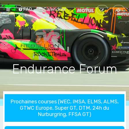
FAQ
Calendrier
Endurance Forum
Prochaines courses (WEC, IMSA, ELMS, ALMS,
GTWC Europe, Super GT, DTM, 24h du
Nurburgring, FFSA GT)