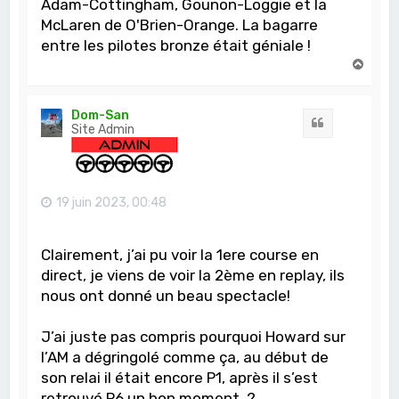
Adam-Cottingham, Gounon-Loggie et la
McLaren de O'Brien-Orange. La bagarre
entre les pilotes bronze était géniale !
H
a
u
t
Dom-San
Citation
Site Admin
19 juin 2023, 00:48
Clairement, j’ai pu voir la 1ere course en
direct, je viens de voir la 2ème en replay, ils
nous ont donné un beau spectacle!
J’ai juste pas compris pourquoi Howard sur
l’AM a dégringolé comme ça, au début de
son relai il était encore P1, après il s’est
retrouvé P6 un bon moment..?