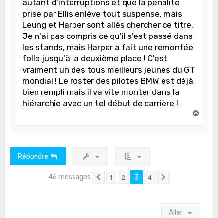
autant d'interruptions et que la pénalité
prise par Ellis enlève tout suspense, mais
Leung et Harper sont allés chercher ce titre.
Je n'ai pas compris ce qu'il s'est passé dans
les stands, mais Harper a fait une remontée
folle jusqu'à la deuxième place ! C'est
vraiment un des tous meilleurs jeunes du GT
mondial ! Le roster des pilotes BMW est déjà
bien rempli mais il va vite monter dans la
hiérarchie avec un tel début de carrière !
H
a
u
t
Répondre
46 messages
3
1
2
4
Précédent
Suivant
Aller