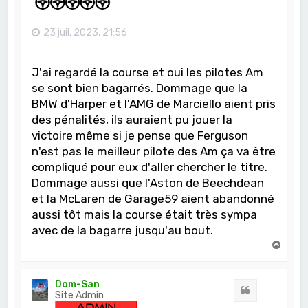
23 juil. 2023, 21:56
J'ai regardé la course et oui les pilotes Am
se sont bien bagarrés. Dommage que la
BMW d'Harper et l'AMG de Marciello aient pris
des pénalités, ils auraient pu jouer la
victoire même si je pense que Ferguson
n'est pas le meilleur pilote des Am ça va être
compliqué pour eux d'aller chercher le titre.
Dommage aussi que l'Aston de Beechdean
et la McLaren de Garage59 aient abandonné
aussi tôt mais la course était très sympa
avec de la bagarre jusqu'au bout.
H
a
u
t
Dom-San
Citation
Site Admin