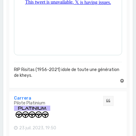
RIP Risitas (1956-2021) idole de toute une génération
de kheys.
H
a
u
t
Carrera
Citation
Pilote Platinium
23 juil. 2023, 19:50