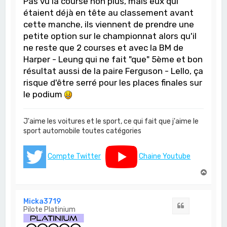
Pas vu la course non plus, mais eux qui
étaient déjà en tête au classement avant
cette manche, ils viennent de prendre une
petite option sur le championnat alors qu'il
ne reste que 2 courses et avec la BM de
Harper - Leung qui ne fait "que" 5ème et bon
résultat aussi de la paire Ferguson - Lello, ça
risque d'être serré pour les places finales sur
le podium
J'aime les voitures et le sport, ce qui fait que j'aime le
sport automobile toutes catégories
Compte Twitter
Chaine Youtube
H
a
u
t
Micka3719
Citation
Pilote Platinium