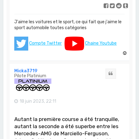
J'aime les voitures et le sport, ce qui fait que j'aime le
sport automobile toutes catégories
Compte Twitter
Chaine Youtube
H
a
u
t
Micka3719
Citation
Pilote Platinium
18 juin 2023, 22:11
Autant la première course a été tranquille,
autant la seconde a été superbe entre les
Mercedes-AMG de Marciello-Ferguson,