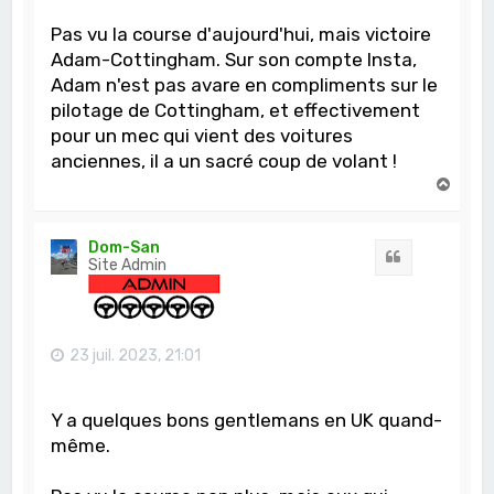
Pas vu la course d'aujourd'hui, mais victoire
Adam-Cottingham. Sur son compte Insta,
Adam n'est pas avare en compliments sur le
pilotage de Cottingham, et effectivement
pour un mec qui vient des voitures
anciennes, il a un sacré coup de volant !
H
a
u
t
Dom-San
Citation
Site Admin
23 juil. 2023, 21:01
Y a quelques bons gentlemans en UK quand-
même.