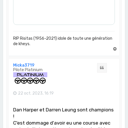
RIP Risitas (1956-2021) idole de toute une génération
de kheys.
H
a
u
t
Micka3719
Citation
Pilote Platinium
22 oct. 2023, 16:19
Dan Harper et Darren Leung sont champions
!
C'est dommage d'avoir eu une course avec