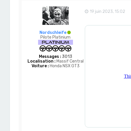
c
t
e
19 juin 2023, 15:02
r
D
o
m
Nordschleife
-
Pilote Platinium
S
a
n
Messages :
3013
Localisation :
Massif Central
Voiture :
Honda NSX GT3