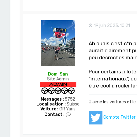
19 juin 2023, 10:21
Ah ouais c'est c*n po
aurait clairement pu
peu décrochés mai
Pour certains pilote
Dom-San
"internationaux", d
Site Admin
être cool à rouler l
Messages :
5752
J'aime les voitures et le
Localisation :
Suisse
Voiture :
GR Yaris
C
Contact :
Compte Twitter
o
n
t
a