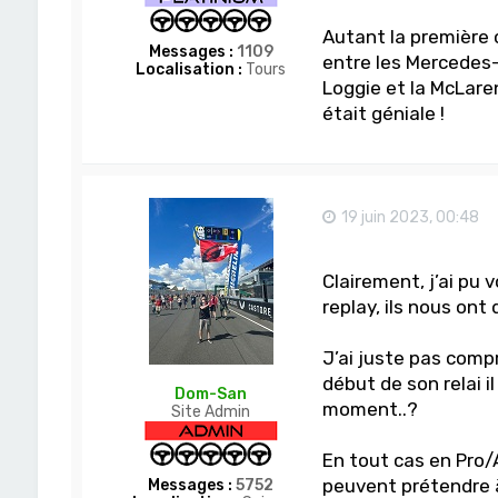
Autant la première 
Messages :
1109
entre les Mercedes
Localisation :
Tours
Loggie et la McLare
était géniale !
19 juin 2023, 00:48
Clairement, j’ai pu v
replay, ils nous on
J’ai juste pas comp
début de son relai il
Dom-San
moment..?
Site Admin
En tout cas en Pro/
peuvent prétendre à 
Messages :
5752