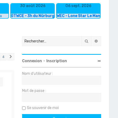
30 août 2026
06 sept. 2026
ka
GTWCE - 3h du Nürburgring
WEC - Lone Star Le Mans
Rechercher
Recherche
4
Suivant
Connexion
•
Inscription
Nom d’utilisateur :
Citation
Mot de passe :
Se souvenir de moi