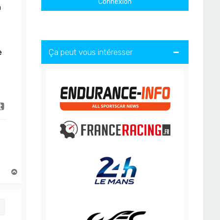
n
Ça peut vous intéresser
e
H
a
u
t
Citation