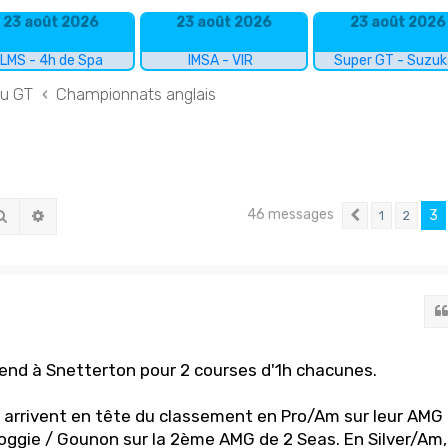
23 août 2026
23 août 2026
23 août 2026
LMS - 4h de Spa
IMSA - VIR
Super GT - Suzu
du GT
Championnats anglais
46 messages
Rechercher
Recherche avancée
3
1
2
Précédent
end à Snetterton pour 2 courses d'1h chacunes.
arrivent en tête du classement en Pro/Am sur leur AMG
oggie / Gounon sur la 2ème AMG de 2 Seas. En Silver/Am,