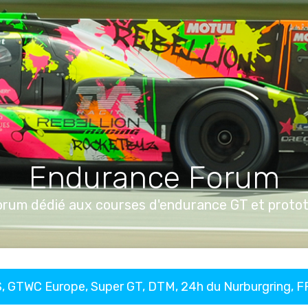
Endurance Forum
orum dédié aux courses d'endurance GT et proto
, GTWC Europe, Super GT, DTM, 24h du Nurburgring, 