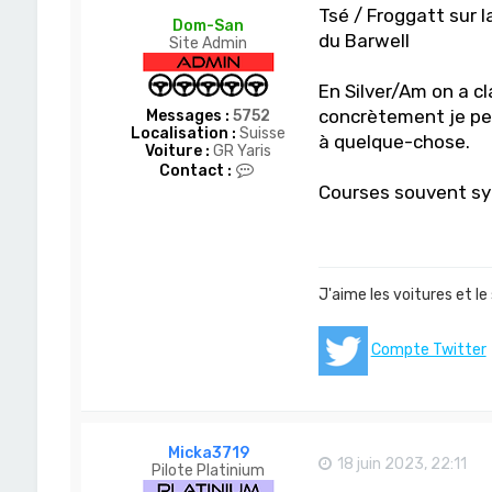
Tsé / Froggatt sur 
Dom-San
du Barwell
Site Admin
En Silver/Am on a c
concrètement je pen
Messages :
5752
Localisation :
Suisse
à quelque-chose.
Voiture :
GR Yaris
C
Contact :
o
Courses souvent sym
n
t
a
c
t
e
J'aime les voitures et le
r
D
o
Compte Twitter
m
-
S
a
n
Micka3719
18 juin 2023, 22:11
Pilote Platinium