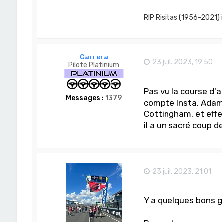
RIP Risitas (1956-2021) 
Carrera
23 juil. 2023, 19:50
Pilote Platinium
Pas vu la course d'
Messages :
1379
compte Insta, Adam 
Cottingham, et effe
il a un sacré coup de
23 juil. 2023, 21:01
Y a quelques bons