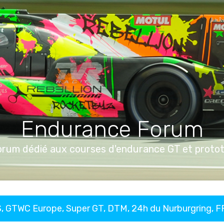
Endurance Forum
orum dédié aux courses d'endurance GT et proto
, GTWC Europe, Super GT, DTM, 24h du Nurburgring, 