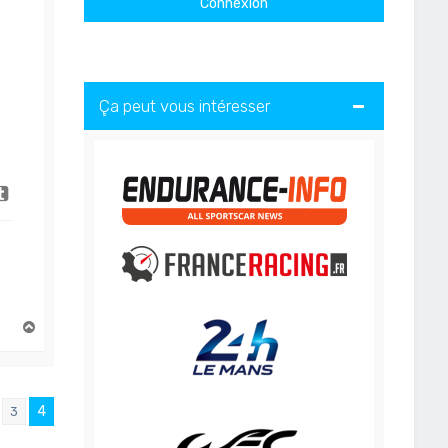
Ça peut vous intéresser
H
a
u
t
4
3
ent