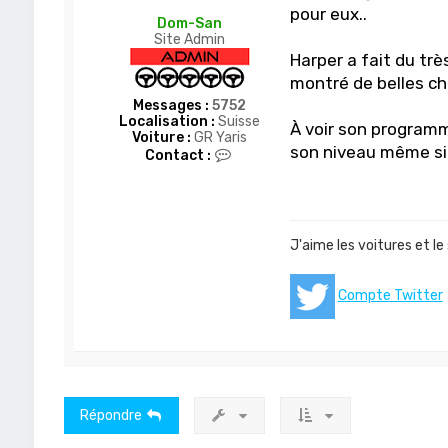
pour eux..
Dom-San
Site Admin
Harper a fait du très
montré de belles cho
Messages :
5752
Localisation :
Suisse
À voir son programme
Voiture :
GR Yaris
son niveau même si 
C
Contact :
o
n
t
a
c
J'aime les voitures et le
t
e
r
Compte Twitter
D
o
m
-
S
a
n
Répondre