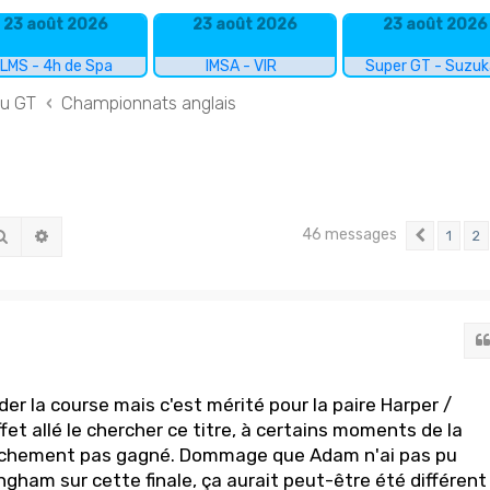
23 août 2026
23 août 2026
23 août 2026
LMS - 4h de Spa
IMSA - VIR
Super GT - Suzu
du GT
Championnats anglais
46 messages
Rechercher
Recherche avancée
1
2
Précéd
der la course mais c'est mérité pour la paire Harper /
ffet allé le chercher ce titre, à certains moments de la
anchement pas gagné. Dommage que Adam n'ai pas pu
ham sur cette finale, ça aurait peut-être été différent