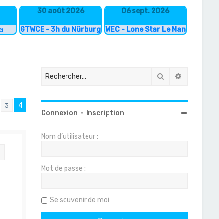
30 août 2026
06 sept. 2026
ka
GTWCE - 3h du Nürburgring
WEC - Lone Star Le Mans
Rechercher
Recherche
4
3
ent
Connexion
•
Inscription
Nom d’utilisateur :
Citation
Mot de passe :
Se souvenir de moi