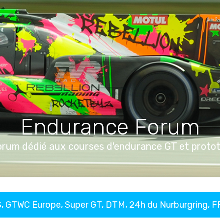
Endurance Forum
orum dédié aux courses d'endurance GT et proto
, GTWC Europe, Super GT, DTM, 24h du Nurburgring, 