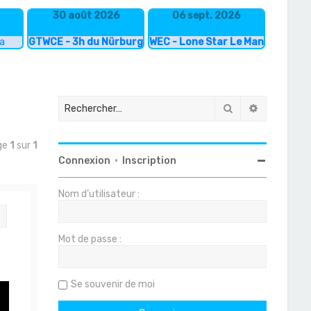
30 août 2026
06 sept. 2026
ka
GTWCE - 3h du Nürburgring
WEC - Lone Star Le Mans
Rechercher
Recherche
age
1
sur
1
Connexion
•
Inscription
Nom d’utilisateur :
Citation
Mot de passe :
Se souvenir de moi