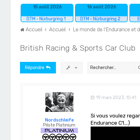
15 août 2026
16 août 2026
DTM - Nürburgring 1
DTM - Nürburgring 2
E
Accueil
Accueil
Le monde de l'Endurance et 
British Racing & Sports Car Club
Répondre
19 mars 2023, 10:41
Si vous voulez rega
Nordschleife
Endurance C1...)
Pilote Platinium