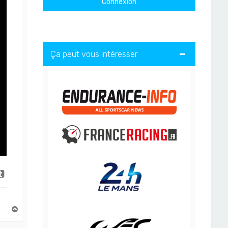
Ça peut vous intéresser
H
a
u