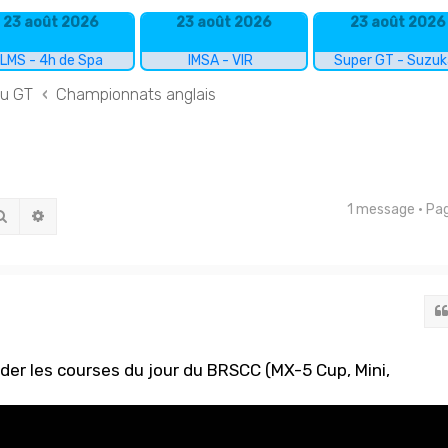
23 août 2026
23 août 2026
23 août 2026
LMS - 4h de Spa
IMSA - VIR
Super GT - Suzu
du GT
Championnats anglais
1 message • P
Rechercher
Recherche avancée
rder les courses du jour du BRSCC (MX-5 Cup, Mini,