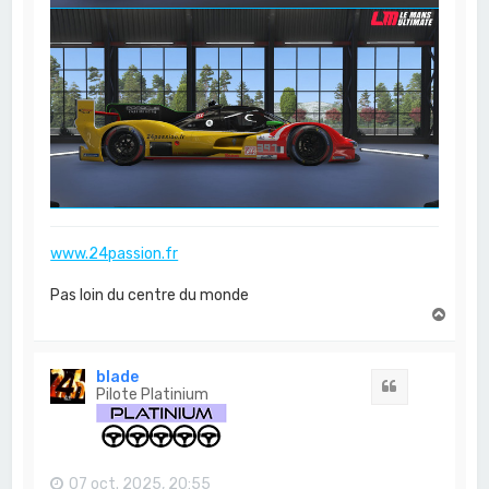
www.24passion.fr
Pas loin du centre du monde
H
a
u
t
blade
Citation
Pilote Platinium
07 oct. 2025, 20:55