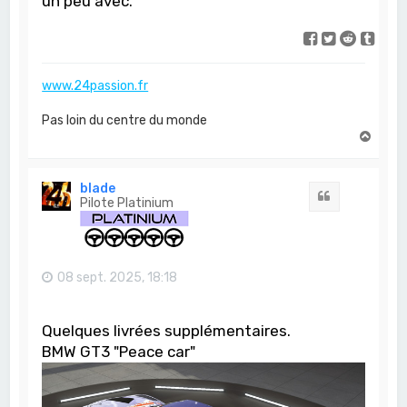
un peu avec.
www.24passion.fr
Pas loin du centre du monde
H
a
u
t
blade
Citation
Pilote Platinium
08 sept. 2025, 18:18
Quelques livrées supplémentaires.
BMW GT3 "Peace car"