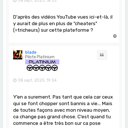
08 sept. 2025, 18:53
D'après des vidéos YouTube vues ici-et-là, il
y aurait de plus en plus de "cheaters"
(=tricheurs) sur cette plateforme ?
H
a
u
t
blade
Citation
Pilote Platinium
08 sept. 2025, 19:34
Y'en a surement. Pas tant que cela car ceux
qui se font chopper sont bannis a vie... Mais
de toutes façons avec mon niveau moyen,
ca change pas grand chose. C'est quand tu
commence a être très bon sur ca pose