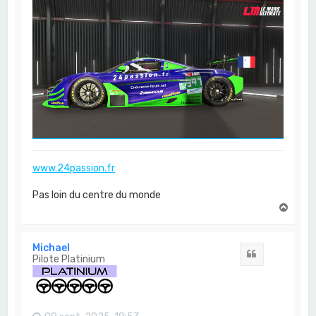
www.24passion.fr
Pas loin du centre du monde
H
a
u
t
Michael
Citation
Pilote Platinium