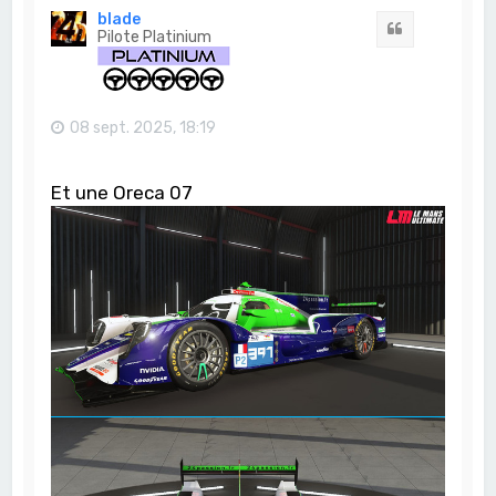
t
blade
Citation
Pilote Platinium
08 sept. 2025, 18:19
Et une Oreca 07