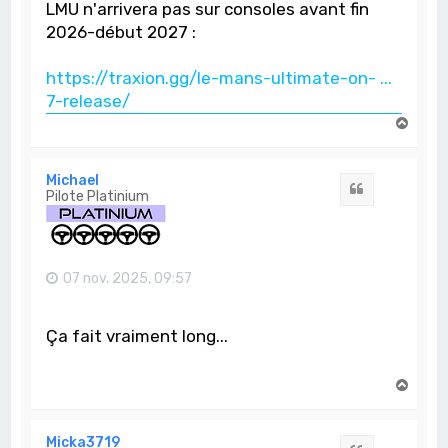
LMU n'arrivera pas sur consoles avant fin
2026-début 2027 :
https://traxion.gg/le-mans-ultimate-on- ...
7-release/
H
a
u
t
Michael
Citation
Pilote Platinium
07 nov. 2025, 09:57
Ça fait vraiment long...
H
a
u
t
Micka3719