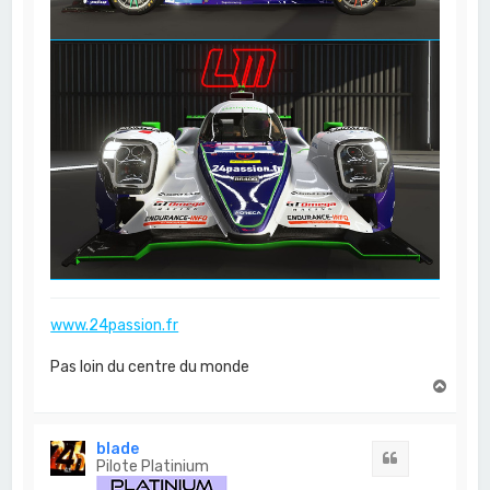
www.24passion.fr
Pas loin du centre du monde
H
a
u
t
blade
Citation
Pilote Platinium