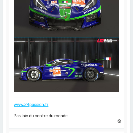
www.24passion.fr
Pas loin du centre du monde
H
a
u