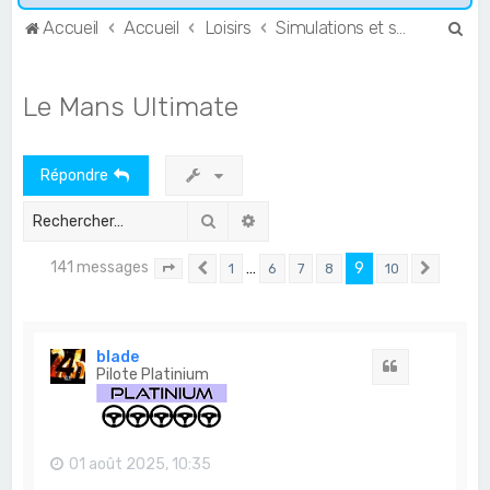
R
Accueil
Accueil
Loisirs
Simulations et simracing
e
c
Le Mans Ultimate
h
e
Répondre
r
c
Rechercher
Recherche avancée
h
141 messages
…
9
1
6
7
8
10
e
Page
9
Précédent
sur
10
Suivan
r
blade
Citation
Pilote Platinium
01 août 2025, 10:35