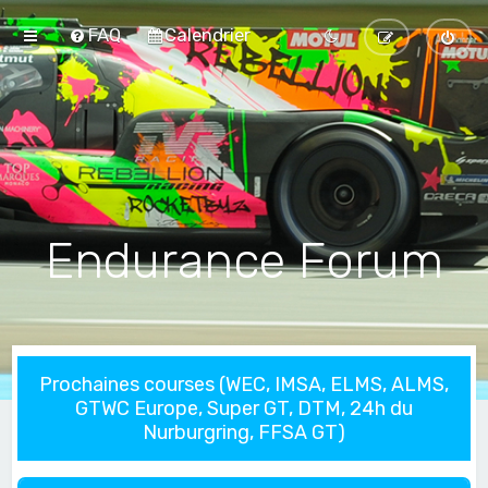
FAQ
Calendrier
Endurance Forum
Prochaines courses (WEC, IMSA, ELMS, ALMS,
GTWC Europe, Super GT, DTM, 24h du
Nurburgring, FFSA GT)