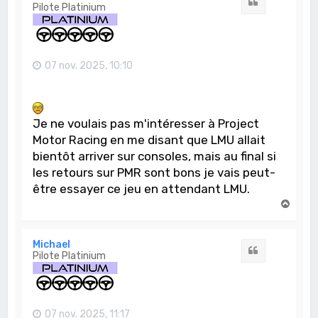
Citation
Pilote Platinium
07 nov. 2025, 10:10
Je ne voulais pas m'intéresser à Project
Motor Racing en me disant que LMU allait
bientôt arriver sur consoles, mais au final si
les retours sur PMR sont bons je vais peut-
être essayer ce jeu en attendant LMU.
H
a
u
t
Michael
Citation
Pilote Platinium
07 nov. 2025, 11:17