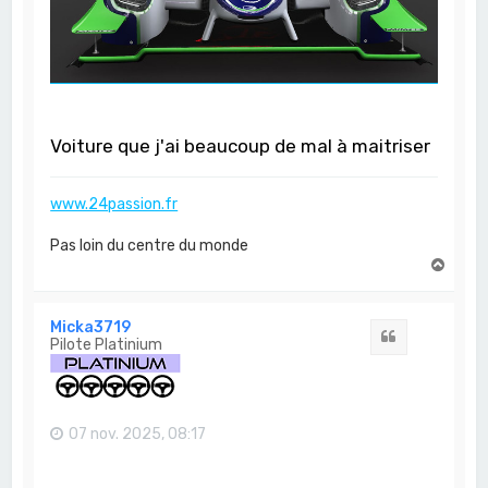
Voiture que j'ai beaucoup de mal à maitriser
www.24passion.fr
Pas loin du centre du monde
H
a
u
t
Micka3719
Citation
Pilote Platinium
07 nov. 2025, 08:17