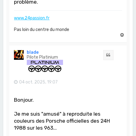
problème.
www.24passion.fr
Pas loin du centre du monde
H
a
u
t
blade
Citation
Pilote Platinium
04 oct. 2025, 19:07
Bonjour.
Je me suis "amusé" à reproduite les
couleurs des Porsche officielles des 24H
1988 sur les 963...