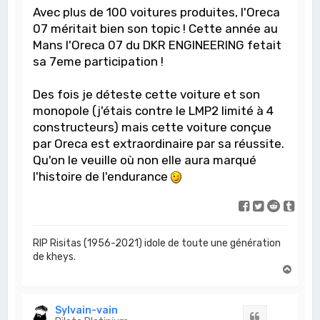
Avec plus de 100 voitures produites, l'Oreca
07 méritait bien son topic ! Cette année au
Mans l'Oreca 07 du DKR ENGINEERING fetait
sa 7eme participation !
Des fois je déteste cette voiture et son
monopole (j'étais contre le LMP2 limité à 4
constructeurs) mais cette voiture conçue
par Oreca est extraordinaire par sa réussite.
Qu'on le veuille où non elle aura marqué
l'histoire de l'endurance
RIP Risitas (1956-2021) idole de toute une génération
de kheys.
H
a
u
t
Sylvain-vain
Citation