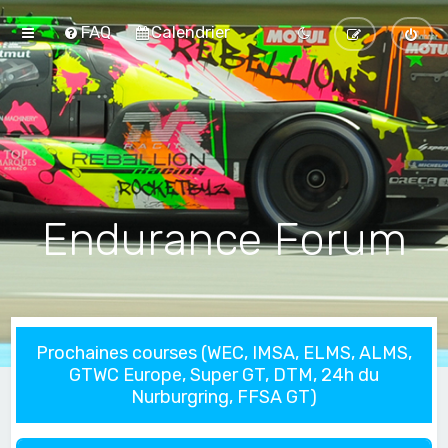
FAQ
Calendrier
Endurance Forum
Prochaines courses (WEC, IMSA, ELMS, ALMS,
GTWC Europe, Super GT, DTM, 24h du
Nurburgring, FFSA GT)