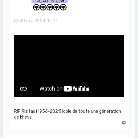
30 mai 2024, 12:01
RIP Risitas (1956-2021) idole de toute une génération
de kheys.
H
a
u