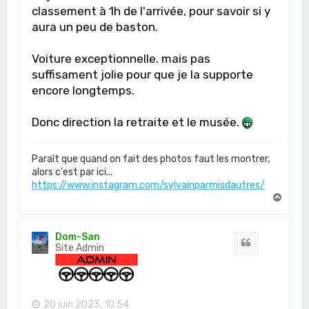
classement à 1h de l'arrivée, pour savoir si y
aura un peu de baston.
Voiture exceptionnelle. mais pas
suffisament jolie pour que je la supporte
encore longtemps.
Donc direction la retraite et le musée.
Paraît que quand on fait des photos faut les montrer,
alors c'est par ici...
https://www.instagram.com/sylvainparmisdautres/
H
a
u
t
Dom-San
Citation
Site Admin
20 juin 2023, 10:54