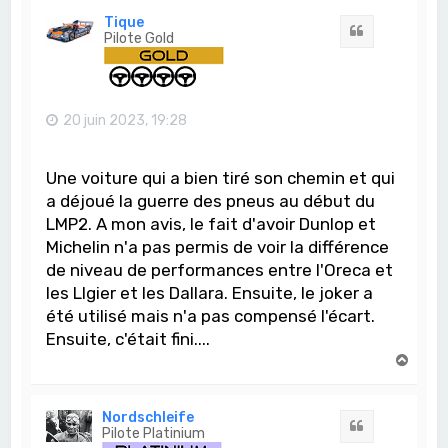
t
Tique
Citation
Pilote Gold
20 juin 2023, 19:28
Une voiture qui a bien tiré son chemin et qui
a déjoué la guerre des pneus au début du
LMP2. A mon avis, le fait d'avoir Dunlop et
Michelin n'a pas permis de voir la différence
de niveau de performances entre l'Oreca et
les LIgier et les Dallara. Ensuite, le joker a
été utilisé mais n'a pas compensé l'écart.
Ensuite, c'était fini....
H
a
u
t
Nordschleife
Citation
Pilote Platinium