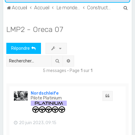
R
Accueil
Accueil
Le monde de l'Endurance et du GT
Constructeurs & Teams
e
c
LMP2 - Oreca 07
h
e
Répondre
r
c
Rechercher
Recherche avancée
h
5 messages • Page
1
sur
1
e
r
Nordschleife
Citation
Pilote Platinium
20 juin 2023, 09:15