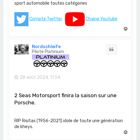
sport automobile toutes catégories
Compte Twitter
Chaine Youtube
H
a
u
t
Nordschleife
Citation
Pilote Platinium
28 août 2024, 11:54
2 Seas Motorsport finira la saison sur une
Porsche.
RIP Risitas (1956-2021) idole de toute une génération
de kheys.
H
a