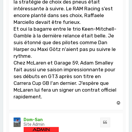
la stratégie de choix des pneus était
intéressante à suivre. Le RAM Racing s'est
encore planté dans ses choix, Raffaele
Marciello devait être furieux.
Et oui la bagarre entre le trio Keen-Mitchell-
Gamble à la dernière relance était belle. Je
suis étonné que des pilotes comme Dan
Harper ou Maxi Götz n'aient pas pu suivre le
rythme.
Chez McLaren et Garage 59, Adam Smalley
fait aussi une saison impressionnante pour
ses débuts en GT3 après son titre en
Carrera Cup GB l'an dernier. J'espère que
McLaren lui fera un signer un contrat officiel
rapidement.
H
a
u
t
Dom-San
Citation
Site Admin