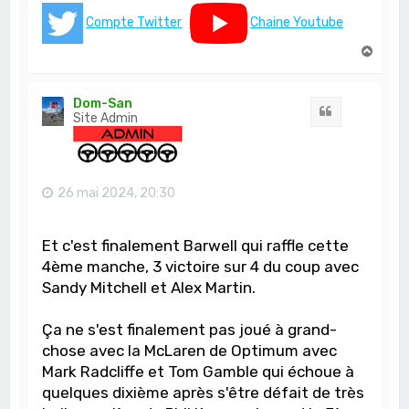
Compte Twitter
Chaine Youtube
H
a
u
t
Dom-San
Citation
Site Admin
26 mai 2024, 20:30
Et c'est finalement Barwell qui raffle cette
4ème manche, 3 victoire sur 4 du coup avec
Sandy Mitchell et Alex Martin.
Ça ne s'est finalement pas joué à grand-
chose avec la McLaren de Optimum avec
Mark Radcliffe et Tom Gamble qui échoue à
quelques dixième après s'être défait de très