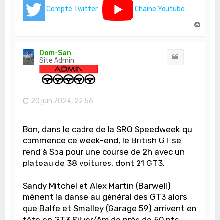
Compte Twitter
Chaine Youtube
H
a
u
t
Dom-San
Citation
Site Admin
20 juin 2024, 22:56
Bon, dans le cadre de la SRO Speedweek qui
commence ce week-end, le British GT se
rend à Spa pour une course de 2h avec un
plateau de 38 voitures, dont 21 GT3.
Sandy Mitchel et Alex Martin (Barwell)
mènent la danse au général des GT3 alors
que Balfe et Smalley (Garage 59) arrivent en
tête en GT3 Silver/Am de près de 50 pts