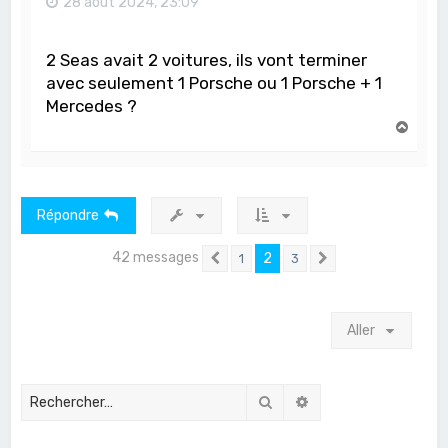
28 août 2024, 23:09
2 Seas avait 2 voitures, ils vont terminer
avec seulement 1 Porsche ou 1 Porsche + 1
Mercedes ?
H
a
u
t
Répondre
42 messages
2
1
3
Précédent
Suivant
Aller
Rechercher
Recherche avancée