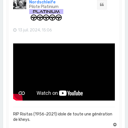
t
Nordschleife
Citation
Pilote Platinium
13 juil. 2024, 15:06
RIP Risitas (1956-2021) idole de toute une génération
de kheys.
H