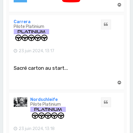
H
a
u
t
Carrera
Citation
Pilote Platinium
23 juin 2024, 13:17
Sacré carton au start...
H
a
u
t
Nordschleife
Citation
Pilote Platinium
23 juin 2024, 13:18