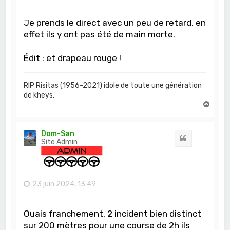
Je prends le direct avec un peu de retard, en
effet ils y ont pas été de main morte.
Édit : et drapeau rouge !
RIP Risitas (1956-2021) idole de toute une génération
de kheys.
H
a
u
t
Dom-San
Citation
Site Admin
23 juin 2024, 13:49
Ouais franchement, 2 incident bien distinct
sur 200 mètres pour une course de 2h ils