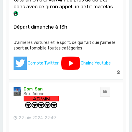
donc avec ce qu'on appel un petit matelas
Départ dimanche à 13h
J'aime les voitures et le sport, ce qui fait que j'aime le
sport automobile toutes catégories
Compte Twitter
Chaine Youtube
H
a
u
t
Dom-San
Citation
Site Admin
22 juin 2024, 22:49