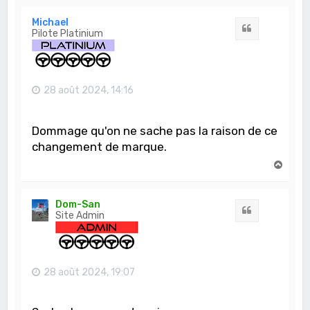
u
t
Michael
Citation
Pilote Platinium
28 août 2024, 14:16
Dommage qu'on ne sache pas la raison de ce
changement de marque.
H
a
u
t
Dom-San
Citation
Site Admin
28 août 2024, 19:07