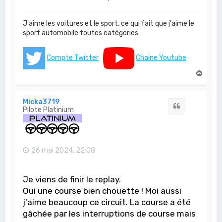
J'aime les voitures et le sport, ce qui fait que j'aime le
sport automobile toutes catégories
Compte Twitter
Chaine Youtube
H
a
u
t
Micka3719
Citation
Pilote Platinium
26 mai 2024, 22:08
Je viens de finir le replay.
Oui une course bien chouette ! Moi aussi
j'aime beaucoup ce circuit. La course a été
gâchée par les interruptions de course mais