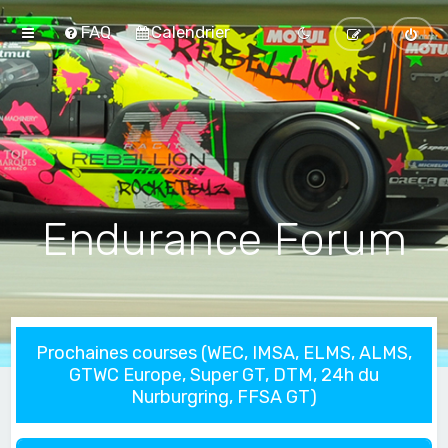
FAQ
Calendrier
Endurance Forum
Prochaines courses (WEC, IMSA, ELMS, ALMS,
GTWC Europe, Super GT, DTM, 24h du
Nurburgring, FFSA GT)