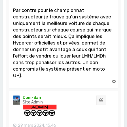
Par contre pour le championnat
constructeur je trouve qu'un système avec
uniquement la meilleure voiture de chaque
constructeur sur chaque course qui marque
des points serait mieux. Ça implique les
Hypercar officielles et privées, permet de
donner un petit avantage à ceux qui font
l'effort de vendre ou louer leur LMH/LMDh
sans trop pénaliser les autres. Un bon
compromis (le système présent en moto
GP).
H
a
u
t
Dom-San
Citation
Site Admin
29 mars 2024, 15:46