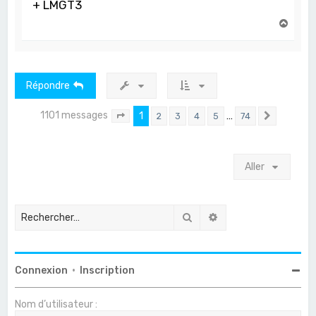
+ LMGT3
H
a
u
t
Répondre
1101 messages
1
…
2
3
4
5
74
Page
1
sur
74
Suivant
Aller
Rechercher
Recherche avancée
Connexion
•
Inscription
Nom d’utilisateur :