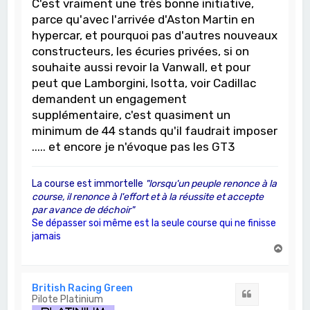
C'est vraiment une très bonne initiative,
parce qu'avec l'arrivée d'Aston Martin en
hypercar, et pourquoi pas d'autres nouveaux
constructeurs, les écuries privées, si on
souhaite aussi revoir la Vanwall, et pour
peut que Lamborgini, Isotta, voir Cadillac
demandent un engagement
supplémentaire, c'est quasiment un
minimum de 44 stands qu'il faudrait imposer
..... et encore je n'évoque pas les GT3
La course est immortelle
"lorsqu'un peuple renonce à la
course, il renonce à l'effort et à la réussite et accepte
par avance de déchoir"
Se dépasser soi même est la seule course qui ne finisse
jamais
H
a
u
t
British Racing Green
Citation
Pilote Platinium