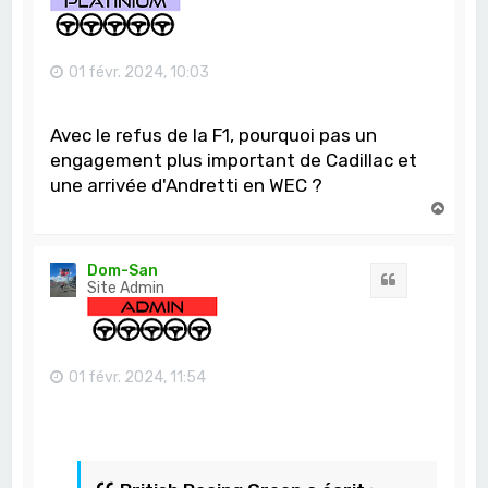
01 févr. 2024, 10:03
Avec le refus de la F1, pourquoi pas un
engagement plus important de Cadillac et
une arrivée d'Andretti en WEC ?
H
a
u
t
Dom-San
Citation
Site Admin
01 févr. 2024, 11:54