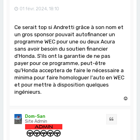
01 févr. 2024, 18:10
Ce serait top si Andretti grâce à son nom et
un gros sponsor pouvait autofinancer un
programme WEC pour une ou deux Acura
sans avoir besoin du soutien financier
d'Honda. S'ils ont la garantie de ne pas
payer pour ce programme, peut-être
qu'Honda acceptera de faire le nécessaire a
minima pour faire homologuer l'auto en WEC
et pour mettre à disposition quelques
ingénieurs.
H
a
u
t
Dom-San
Citation
Site Admin