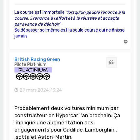
La course est immortelle
"lorsqu'un peuple renonce à la
course, il renonce à l'effort et à la réussite et accepte
par avance de déchoir"
Se dépasser soi même est la seule course qui ne finisse
jamais
H
a
u
t
British Racing Green
Citation
Pilote Platinium
29 mars 2024, 13:24
Probablement deux voitures minimum par
constructeur en Hypercar l'an prochain. Ça
implique une augmentation des
engagements pour Cadillac, Lamborghini,
Isotta et Aston-Martin.