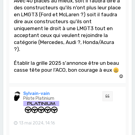
Avec 40 places au mieux, soit il faudra dire à
des constructeurs qu'ils n'ont plus leur place
en LMGT3 (Ford et McLaren ?) soit il faudra
dire aux constructeurs qu'ils ont
uniquement le droit à une LMGT3 tout en
acceptant ceux qui veulent rejoindre la
catégorie (Mercedes, Audi ?, Honda/Acura
?).
Établir la grille 2025 s'annonce être un beau
casse tête pour l'ACO, bon courage à eux
H
a
u
t
Sylvain-vain
Citation
Pilote Platinium
13 mai 2024, 14:16