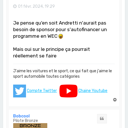
01 févr. 2024, 19:29
Je pense qu'en soit Andretti n'aurait pas
besoin de sponsor pour s'autofinancer un
programme en WEC
Mais oui sur le principe ça pourrait
réellement se faire
J'aime les voitures et le sport, ce qui fait que j'aime le
sport automobile toutes catégories
Compte Twitter
Chaine Youtube
H
a
u
t
Bobcool
Citation
Pilote Bronze