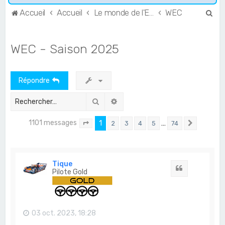
R
Accueil
Accueil
Le monde de l'Endurance et du GT
WEC
e
c
WEC - Saison 2025
h
e
Répondre
r
c
Rechercher
Recherche avancée
h
1101 messages
1
…
2
3
4
5
74
e
Page
1
sur
74
Suivant
r
Tique
Citation
Pilote Gold
03 oct. 2023, 18:28