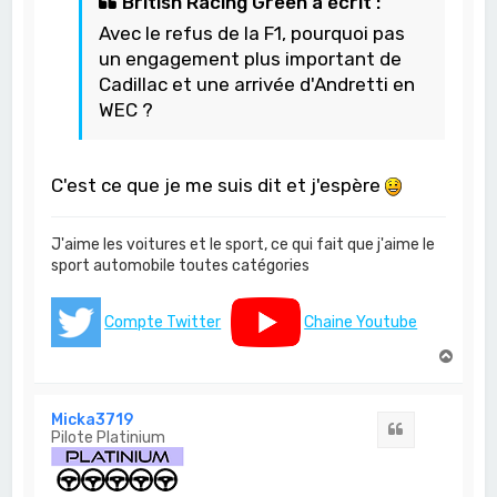
British Racing Green a écrit :
Avec le refus de la F1, pourquoi pas
un engagement plus important de
Cadillac et une arrivée d'Andretti en
WEC ?
C'est ce que je me suis dit et j'espère
J'aime les voitures et le sport, ce qui fait que j'aime le
sport automobile toutes catégories
Compte Twitter
Chaine Youtube
H
a
u
t
Micka3719
Citation
Pilote Platinium