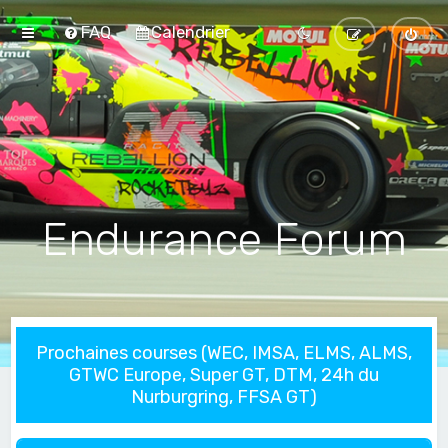
FAQ
Calendrier
Endurance Forum
Prochaines courses (WEC, IMSA, ELMS, ALMS,
GTWC Europe, Super GT, DTM, 24h du
Nurburgring, FFSA GT)