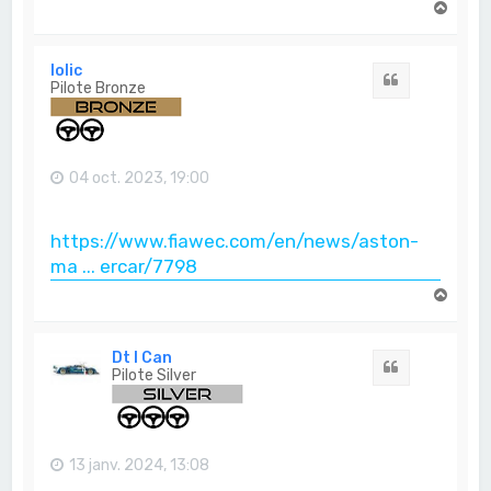
H
a
u
t
lolic
Citation
Pilote Bronze
04 oct. 2023, 19:00
https://www.fiawec.com/en/news/aston-
ma ... ercar/7798
H
a
u
t
Dt I Can
Citation
Pilote Silver
13 janv. 2024, 13:08