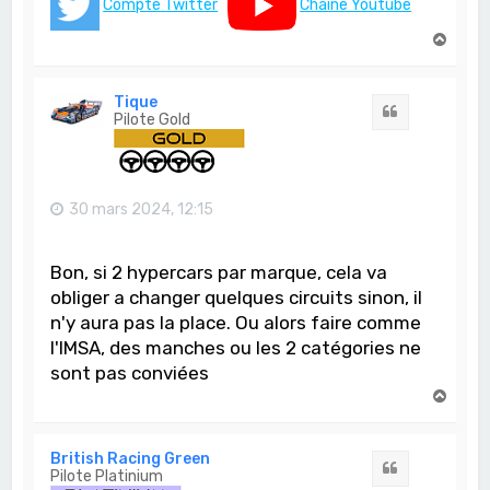
Compte Twitter
Chaine Youtube
H
a
u
t
Tique
Citation
Pilote Gold
30 mars 2024, 12:15
Bon, si 2 hypercars par marque, cela va
obliger a changer quelques circuits sinon, il
n'y aura pas la place. Ou alors faire comme
l'IMSA, des manches ou les 2 catégories ne
sont pas conviées
H
a
u
t
British Racing Green
Citation
Pilote Platinium