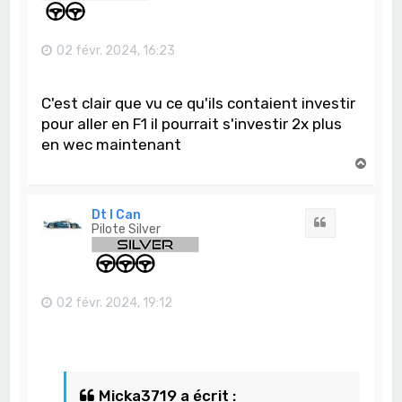
02 févr. 2024, 16:23
C'est clair que vu ce qu'ils contaient investir
pour aller en F1 il pourrait s'investir 2x plus
en wec maintenant
H
a
u
t
Dt I Can
Citation
Pilote Silver
02 févr. 2024, 19:12
Micka3719 a écrit :