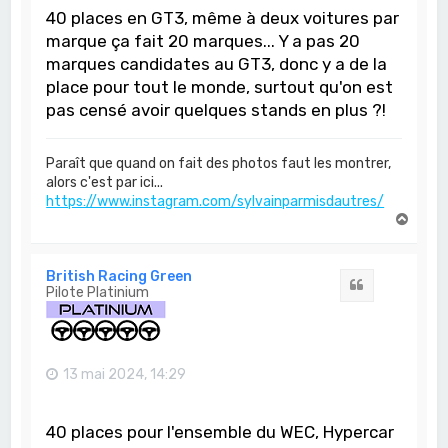
40 places en GT3, même à deux voitures par
marque ça fait 20 marques... Y a pas 20
marques candidates au GT3, donc y a de la
place pour tout le monde, surtout qu'on est
pas censé avoir quelques stands en plus ?!
Paraît que quand on fait des photos faut les montrer,
alors c'est par ici...
https://www.instagram.com/sylvainparmisdautres/
H
a
u
t
British Racing Green
Citation
Pilote Platinium
13 mai 2024, 14:29
40 places pour l'ensemble du WEC, Hypercar