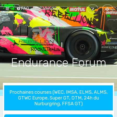
FAQ
Calendrier
Endurance Forum
Prochaines courses (WEC, IMSA, ELMS, ALMS,
GTWC Europe, Super GT, DTM, 24h du
Nurburgring, FFSA GT)