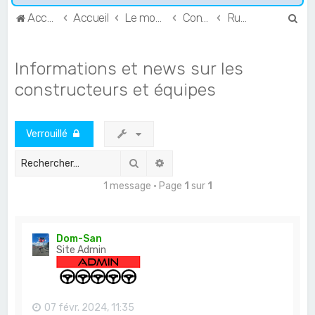
R
Accueil
Accueil
Le monde de l'Endurance et du GT
Constructeurs & Teams
Rumeurs et doux-rêves
e
c
Informations et news sur les
h
constructeurs et équipes
e
r
Verrouillé
c
h
Rechercher
Recherche avancée
e
1 message • Page
1
sur
1
r
Dom-San
Site Admin
07 févr. 2024, 11:35