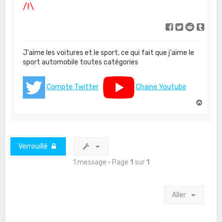
/!\
J'aime les voitures et le sport, ce qui fait que j'aime le
sport automobile toutes catégories
Compte Twitter
Chaine Youtube
H
a
u
t
Verrouillé
1 message • Page
1
sur
1
Aller