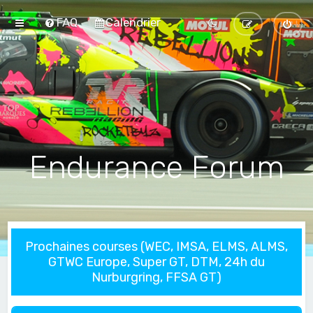
FAQ
Calendrier
Endurance Forum
Prochaines courses (WEC, IMSA, ELMS, ALMS,
GTWC Europe, Super GT, DTM, 24h du
Nurburgring, FFSA GT)