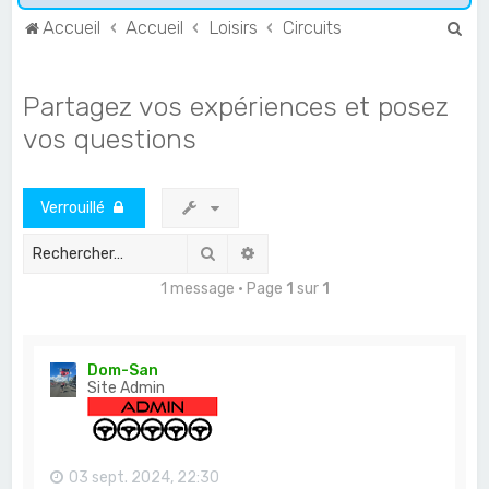
R
Accueil
Accueil
Loisirs
Circuits
e
c
Partagez vos expériences et posez
h
vos questions
e
r
Verrouillé
c
h
Rechercher
Recherche avancée
e
1 message • Page
1
sur
1
r
Dom-San
Site Admin
03 sept. 2024, 22:30