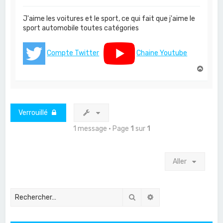
J'aime les voitures et le sport, ce qui fait que j'aime le
sport automobile toutes catégories
Compte Twitter
Chaine Youtube
H
a
u
t
Verrouillé
1 message • Page
1
sur
1
Aller
Rechercher
Recherche avancée