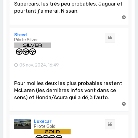
Supercars, les très peu probables, Jaguar et
pourtant j'aimerai, Nissan.
H
a
u
t
Steed
Citation
Pilote Silver
05 nov. 2024, 16:49
Pour moi les deux les plus probables restent
McLaren (les dernières infos vont dans ce
sens) et Honda/Acura qui a déjà l’auto.
H
a
u
t
Luxecar
Citation
Pilote Gold