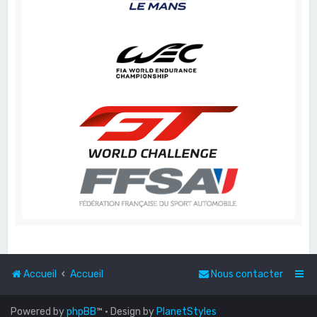
Accueil
Accueil
Nous contacter
Powered by
phpBB
™
• Design by
PlanetStyles