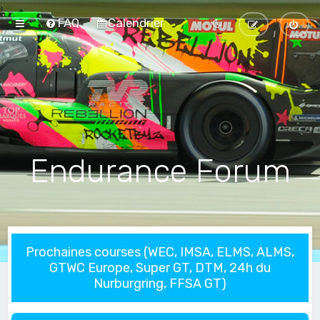
FAQ
Calendrier
Endurance Forum
Prochaines courses (WEC, IMSA, ELMS, ALMS,
GTWC Europe, Super GT, DTM, 24h du
Nurburgring, FFSA GT)