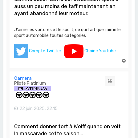
auss un peu moins de taff maintenant en
ayant abandonné leur moteur.
J'aime les voitures et le sport, ce qui fait que j'aime le
sport automobile toutes catégories
Compte Twitter
Chaine Youtube
H
a
u
t
Carrera
Citation
Pilote Platinium
22 juin 2025, 22:15
Comment donner tort à Wolff quand on voit
la mascarade cette saison...