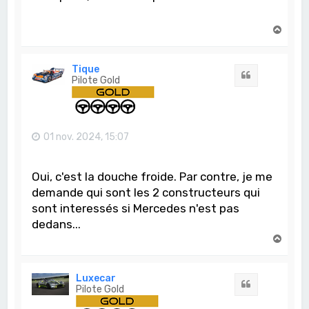
H
a
u
t
Tique
Citation
Pilote Gold
01 nov. 2024, 15:07
Oui, c'est la douche froide. Par contre, je me
demande qui sont les 2 constructeurs qui
sont interessés si Mercedes n'est pas
dedans...
H
a
u
t
Luxecar
Citation
Pilote Gold