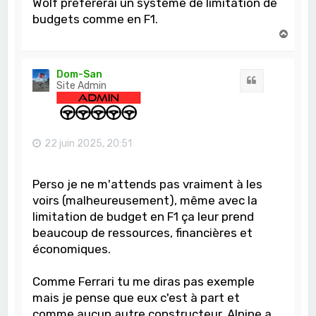
Wolf préférerai un système de limitation de
budgets comme en F1.
H
a
u
t
Dom-San
Citation
Site Admin
22 juin 2025, 20:51
Perso je ne m'attends pas vraiment à les
voirs (malheureusement), même avec la
limitation de budget en F1 ça leur prend
beaucoup de ressources, financières et
économiques.
Comme Ferrari tu me diras pas exemple
mais je pense que eux c'est à part et
comme aucun autre constructeur, Alpine a