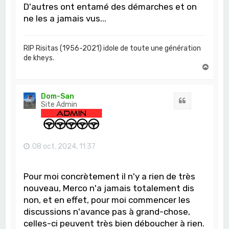
D'autres ont entamé des démarches et on
ne les a jamais vus...
RIP Risitas (1956-2021) idole de toute une génération
de kheys.
H
a
u
t
Dom-San
Citation
Site Admin
08 oct. 2024, 11:37
Pour moi concrètement il n'y a rien de très
nouveau, Merco n'a jamais totalement dis
non, et en effet, pour moi commencer les
discussions n'avance pas à grand-chose,
celles-ci peuvent très bien déboucher à rien.