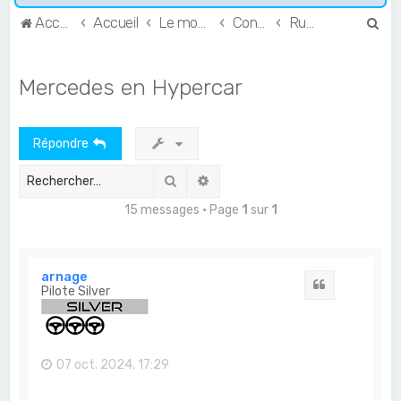
R
Accueil
Accueil
Le monde de l'Endurance et du GT
Constructeurs & Teams
Rumeurs et doux-rêves
e
c
Mercedes en Hypercar
h
e
Répondre
r
c
Rechercher
Recherche avancée
h
15 messages • Page
1
sur
1
e
r
arnage
Citation
Pilote Silver
07 oct. 2024, 17:29