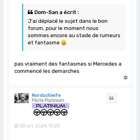
Dom-San a écrit :
J'ai déplacé le sujet dans le bon
forum, pour le moment nous
sommes encore au stade de rumeurs
et fantasme
pas vraiment des fantasmes si Mercedes a
commencé les demarches
H
a
u
t
Nordschleife
Citation
Pilote Platinium
08 oct. 2024, 10:20