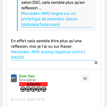
selon DSC, cela semble plus qu'en
reflexion ...
Mercedes-AMG lorgne sur un
prototype de première classe
(dailysportscar.com)
En effet cela semble être plus qu'une
réflexion, moi je l'ai vu sur Racer:
Mercedes-AMG eyeing Hypercar entry |
RACER
H
a
u
t
Dom-San
Citation
Site Admin
07 oct. 2024, 19:10