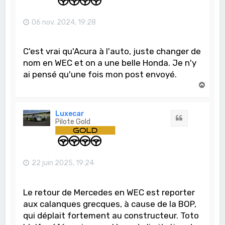
06 nov. 2024, 19:28
C'est vrai qu'Acura à l'auto, juste changer de
nom en WEC et on a une belle Honda. Je n'y
ai pensé qu'une fois mon post envoyé.
H
a
u
t
Luxecar
Citation
Pilote Gold
22 juin 2025, 19:24
Le retour de Mercedes en WEC est reporter
aux calanques grecques, à cause de la BOP,
qui déplait fortement au constructeur. Toto