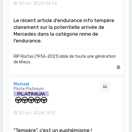
30 oct. 2024, 06:52
Le récent article d'endurance info tempère
clairement sur la potentielle arrivée de
Mercedes dans la catégorie reine de
l'endurance.
RIP Risitas (1956-2021) idole de toute une génération
de kheys.
H
a
u
t
Michael
Citation
Pilote Platinium
30 oct. 2024, 14:12
"Tempère", c'est un euphémisme !