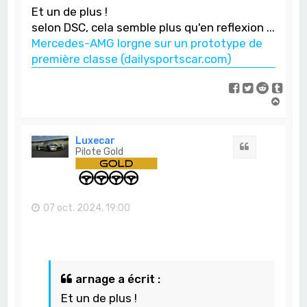
Et un de plus !
selon DSC, cela semble plus qu'en reflexion ...
Mercedes-AMG lorgne sur un prototype de
première classe (dailysportscar.com)
H
a
u
t
Luxecar
Citation
Pilote Gold
07 oct. 2024, 19:00
arnage a écrit :
Et un de plus !