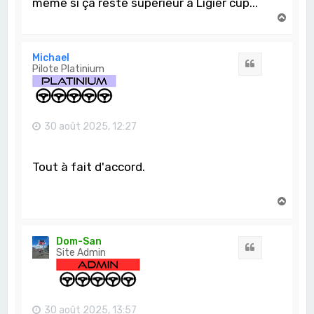
même si ça reste supérieur à Ligier cup...
H
a
u
t
Michael
Citation
Pilote Platinium
30 août 2025, 12:27
Tout à fait d'accord.
H
a
u
t
Dom-San
Citation
Site Admin
30 août 2025, 13:57