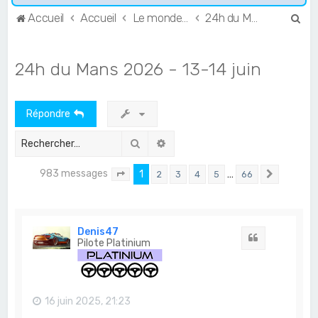
R
Accueil
Accueil
Le monde de l'Endurance et du GT
24h du Mans
e
c
24h du Mans 2026 - 13-14 juin
h
e
Répondre
r
c
Rechercher
Recherche avancée
h
983 messages
1
…
2
3
4
5
66
e
Page
1
sur
66
Suivant
r
Denis47
Citation
Pilote Platinium
16 juin 2025, 21:23