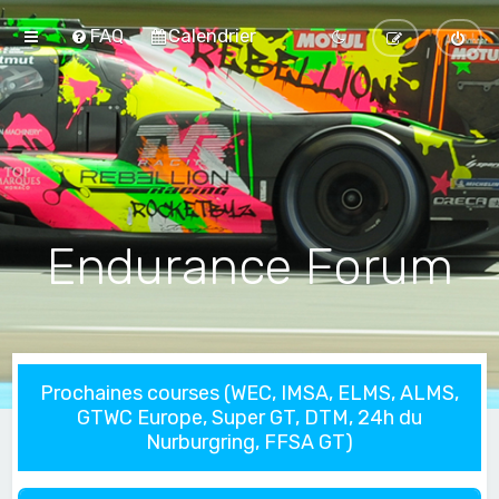
FAQ
Calendrier
Endurance Forum
Prochaines courses (WEC, IMSA, ELMS, ALMS,
GTWC Europe, Super GT, DTM, 24h du
Nurburgring, FFSA GT)