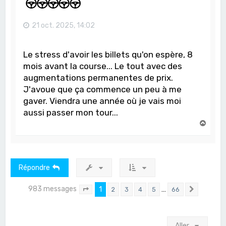
21 oct. 2025, 14:02
Le stress d'avoir les billets qu'on espère, 8
mois avant la course... Le tout avec des
augmentations permanentes de prix.
J'avoue que ça commence un peu à me
gaver. Viendra une année où je vais moi
aussi passer mon tour...
H
a
u
t
Répondre
983 messages
1
…
2
3
4
5
66
Page
1
sur
66
Suivant
Aller