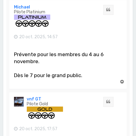
t
Michael
Citation
Pilote Platinium
20 oct. 2025, 14:57
Prévente pour les membres du 4 au 6
novembre.
Dès le 7 pour le grand public.
H
a
u
t
vnf GT
Citation
Pilote Gold
20 oct. 2025, 17:57