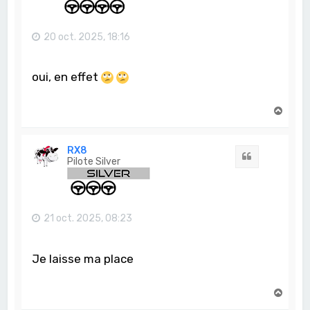
20 oct. 2025, 18:16
oui, en effet
H
a
u
t
RX8
Citation
Pilote Silver
21 oct. 2025, 08:23
Je laisse ma place
H
a