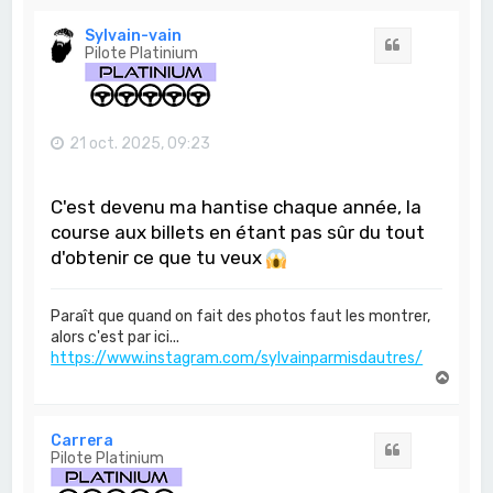
u
t
Sylvain-vain
Citation
Pilote Platinium
21 oct. 2025, 09:23
C'est devenu ma hantise chaque année, la
course aux billets en étant pas sûr du tout
d'obtenir ce que tu veux
Paraît que quand on fait des photos faut les montrer,
alors c'est par ici...
https://www.instagram.com/sylvainparmisdautres/
H
a
u
t
Carrera
Citation
Pilote Platinium