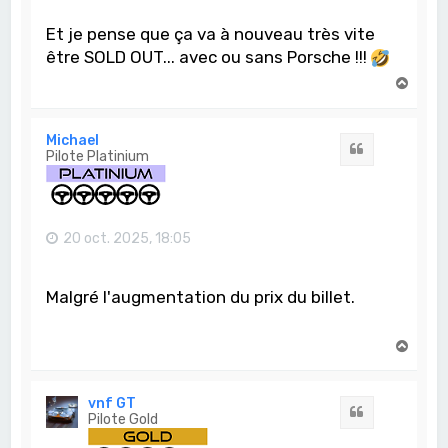
Et je pense que ça va à nouveau très vite
être SOLD OUT... avec ou sans Porsche !!!
H
a
u
t
Michael
Citation
Pilote Platinium
20 oct. 2025, 18:05
Malgré l'augmentation du prix du billet.
H
a
u
t
vnf GT
Citation
Pilote Gold