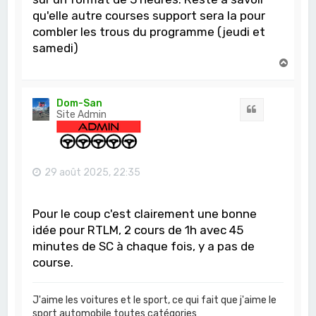
qu'elle autre courses support sera la pour
combler les trous du programme (jeudi et
samedi)
H
a
u
t
Dom-San
Citation
Site Admin
29 août 2025, 22:35
Pour le coup c'est clairement une bonne
idée pour RTLM, 2 cours de 1h avec 45
minutes de SC à chaque fois, y a pas de
course.
J'aime les voitures et le sport, ce qui fait que j'aime le
sport automobile toutes catégories