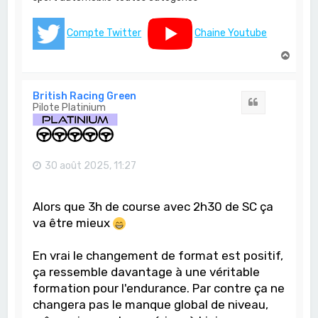
Compte Twitter
Chaine Youtube
H
a
u
t
British Racing Green
Citation
Pilote Platinium
30 août 2025, 11:27
Alors que 3h de course avec 2h30 de SC ça
va être mieux
En vrai le changement de format est positif,
ça ressemble davantage à une véritable
formation pour l'endurance. Par contre ça ne
changera pas le manque global de niveau,