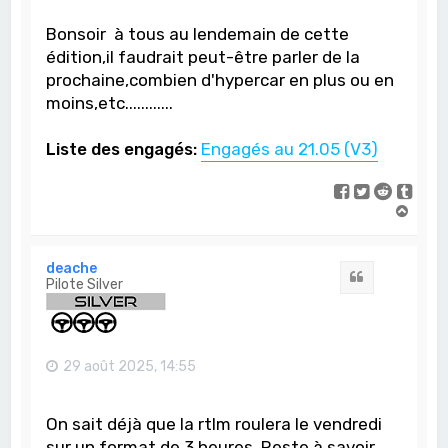
Bonsoir à tous au lendemain de cette
édition,il faudrait peut-être parler de la
prochaine,combien d'hypercar en plus ou en
moins,etc............
Liste des engagés:
Engagés au 21.05 (V3)
H
a
u
t
deache
Citation
Pilote Silver
29 août 2025, 14:55
On sait déjà que la rtlm roulera le vendredi
sur un format de 3 heures. Reste à savoir