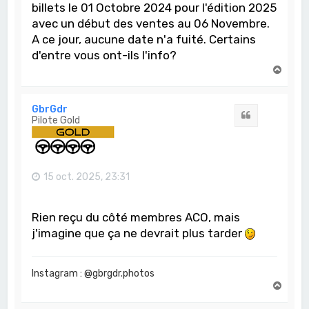
billets le 01 Octobre 2024 pour l'édition 2025
avec un début des ventes au 06 Novembre.
A ce jour, aucune date n'a fuité. Certains
d'entre vous ont-ils l'info?
H
a
u
t
GbrGdr
Citation
Pilote Gold
15 oct. 2025, 23:31
Rien reçu du côté membres ACO, mais
j'imagine que ça ne devrait plus tarder
Instagram : @gbrgdr.photos
H
a
u