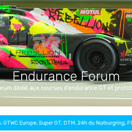
Endurance Forum
orum dédié aux courses d'endurance GT et proto
, GTWC Europe, Super GT, DTM, 24h du Nurburgring, 