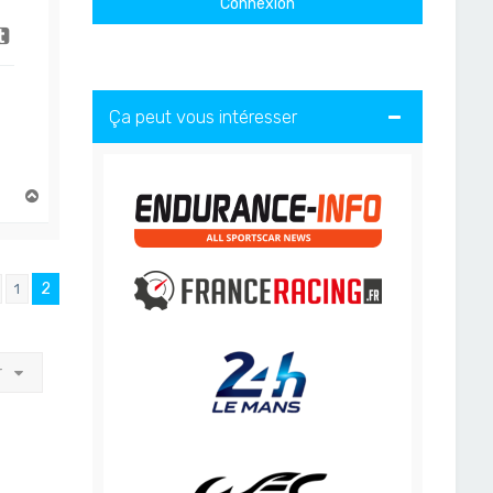
Ça peut vous intéresser
H
a
u
t
2
1
Précédent
r