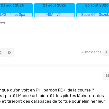
23 août 2026
23 août 2026
23 août 2026
LMS - 4h de Spa
IMSA - VIR
Super GT - Suzu
ces
16 messages
Rechercher
Recherche avancée
 que qu'on voit en F1... pardon FE+, de la course ?
st plutôt Mario kart, bientôt, les pilotes lâcheront des
 et tireront des carapaces de tortue pour éliminer leur