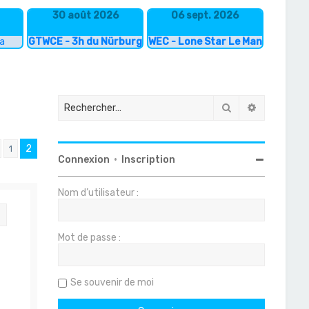
30 août 2026
06 sept. 2026
ka
GTWCE - 3h du Nürburgring
WEC - Lone Star Le Mans
Rechercher
Recherche
2
1
Précédent
Connexion
•
Inscription
Nom d’utilisateur :
Citation
Mot de passe :
Se souvenir de moi