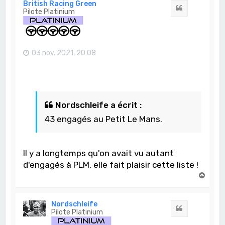
t
British Racing Green
Citation
Pilote Platinium
03 nov. 2021, 20:08
Nordschleife a écrit :
43 engagés au Petit Le Mans.
Il y a longtemps qu'on avait vu autant
d'engagés à PLM, elle fait plaisir cette liste !
H
a
u
t
Nordschleife
Citation
Pilote Platinium