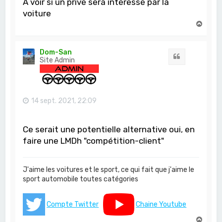
A voir si un privé sera intéressé par la
voiture
H
a
u
t
Dom-San
Citation
Site Admin
14 sept. 2021, 22:09
Ce serait une potentielle alternative oui, en
faire une LMDh "compétition-client"
J'aime les voitures et le sport, ce qui fait que j'aime le
sport automobile toutes catégories
Compte Twitter
Chaine Youtube
H