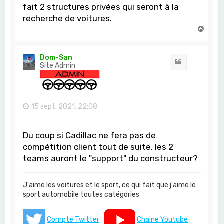
fait 2 structures privées qui seront à la
recherche de voitures.
H
a
u
t
Dom-San
Citation
Site Admin
15 sept. 2021, 22:08
Du coup si Cadillac ne fera pas de
compétition client tout de suite, les 2
teams auront le "support" du constructeur?
J'aime les voitures et le sport, ce qui fait que j'aime le
sport automobile toutes catégories
Compte Twitter
Chaine Youtube