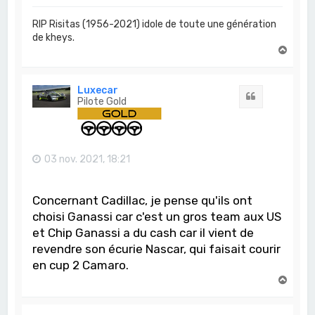
RIP Risitas (1956-2021) idole de toute une génération
de kheys.
H
a
u
t
Luxecar
Citation
Pilote Gold
03 nov. 2021, 18:21
Concernant Cadillac, je pense qu'ils ont
choisi Ganassi car c'est un gros team aux US
et Chip Ganassi a du cash car il vient de
revendre son écurie Nascar, qui faisait courir
en cup 2 Camaro.
H
a
u