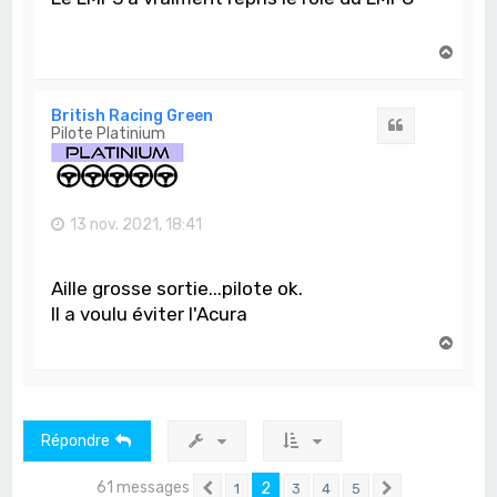
H
a
u
t
British Racing Green
Citation
Pilote Platinium
13 nov. 2021, 18:41
Aille grosse sortie...pilote ok.
Il a voulu éviter l'Acura
H
a
u
t
Répondre
61 messages
2
1
3
4
5
Précédent
Suivant