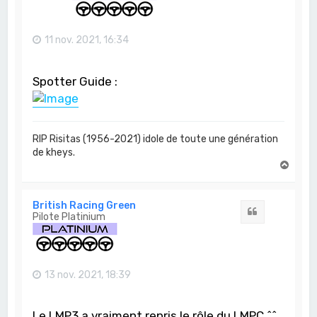
11 nov. 2021, 16:34
Spotter Guide :
RIP Risitas (1956-2021) idole de toute une génération
de kheys.
H
a
u
t
British Racing Green
Citation
Pilote Platinium
13 nov. 2021, 18:39
Le LMP3 a vraiment repris le rôle du LMPC ^^