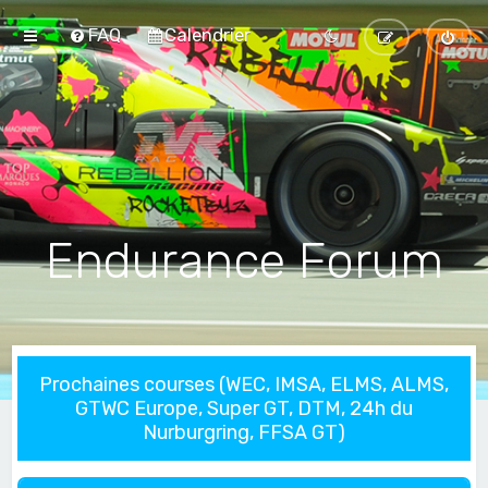
FAQ
Calendrier
Endurance Forum
Prochaines courses (WEC, IMSA, ELMS, ALMS,
GTWC Europe, Super GT, DTM, 24h du
Nurburgring, FFSA GT)