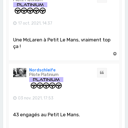
17 oct. 2021, 14:37
Une McLaren à Petit Le Mans, vraiment top
ça !
H
a
u
t
Nordschleife
Citation
Pilote Platinium
03 nov. 2021, 17:53
43 engagés au Petit Le Mans.