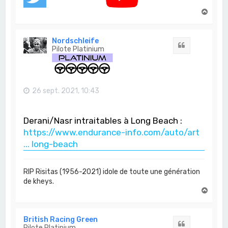
H
a
u
t
Nordschleife
Citation
Pilote Platinium
26 sept. 2021, 10:43
Derani/Nasr intraitables à Long Beach :
https://www.endurance-info.com/auto/art
... long-beach
RIP Risitas (1956-2021) idole de toute une génération
de kheys.
H
a
u
t
British Racing Green
Citation
Pilote Platinium