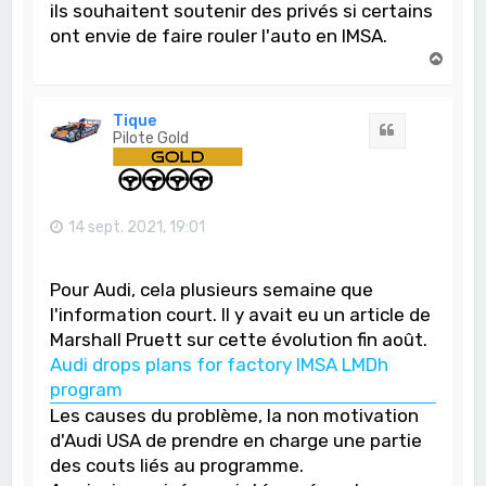
ils souhaitent soutenir des privés si certains
ont envie de faire rouler l'auto en IMSA.
H
a
u
t
Tique
Citation
Pilote Gold
14 sept. 2021, 19:01
Pour Audi, cela plusieurs semaine que
l'information court. Il y avait eu un article de
Marshall Pruett sur cette évolution fin août.
Audi drops plans for factory IMSA LMDh
program
Les causes du problème, la non motivation
d'Audi USA de prendre en charge une partie
des couts liés au programme.