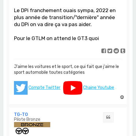
Le DPi franchement ouais sympa, 2022 en
plus année de transition/"dernière" année
du DPi on va dire ça va pas aider.
Pour le GTLM on attend le GT3 quoi
J'aime les voitures et le sport, ce qui fait que j'aime le
sport automobile toutes catégories
Compte Twitter
Chaine Youtube
H
a
u
t
TG-TO
Citation
Pilote Bronze