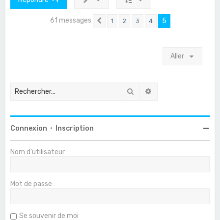
61 messages
5
1
2
3
4
Précédent
Aller
Rechercher
Recherche avancée
Connexion
•
Inscription
Nom d’utilisateur :
Mot de passe :
Se souvenir de moi