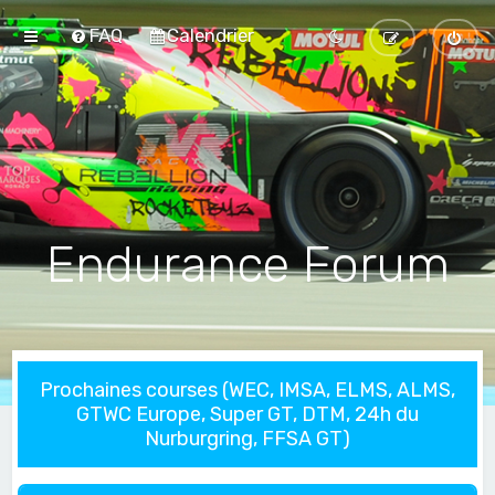
FAQ
Calendrier
Endurance Forum
Prochaines courses (WEC, IMSA, ELMS, ALMS,
GTWC Europe, Super GT, DTM, 24h du
Nurburgring, FFSA GT)