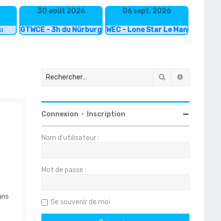
30 août 2026
06 sept. 2026
ka
GTWCE - 3h du Nürburgring
WEC - Lone Star Le Mans
Rechercher
Recherche
Connexion
•
Inscription
Nom d’utilisateur :
Mot de passe :
ans
Se souvenir de moi