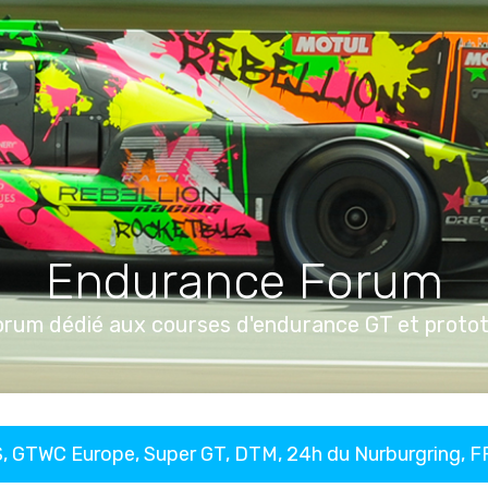
Endurance Forum
orum dédié aux courses d'endurance GT et proto
, GTWC Europe, Super GT, DTM, 24h du Nurburgring, 