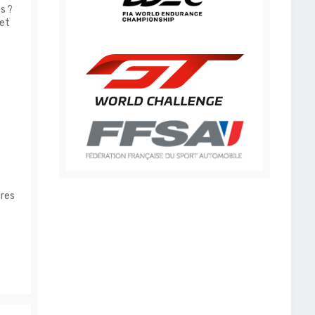
s ?
jet
dres