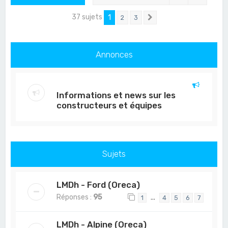
37 sujets
1
2
3
Suivant
Annonces
Informations et news sur les
constructeurs et équipes
Sujets
LMDh - Ford (Oreca)
Réponses :
95
…
1
4
5
6
7
LMDh - Alpine (Oreca)