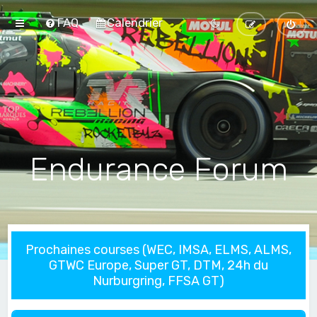
FAQ
Calendrier
Endurance Forum
Prochaines courses (WEC, IMSA, ELMS, ALMS,
GTWC Europe, Super GT, DTM, 24h du
Nurburgring, FFSA GT)