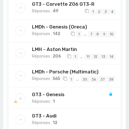
GT3 - Corvette Z06 GT3-R
Réponses :
49
1
2
3
4
LMDh - Genesis (Oreca)
Réponses :
142
…
1
7
8
9
10
LMH - Aston Martin
Réponses :
206
…
1
11
12
13
14
LMDh - Porsche (Multimatic)
Réponses :
565
…
1
35
36
37
38
GT3 - Genesis
Réponses :
1
GT3 - Audi
Réponses :
12