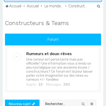
R
Accueil
Accueil
Le monde de l'Endurance et du GT
Constructeurs & Teams
e
c
Constructeurs & Teams
h
e
r
Forum
c
h
Rumeurs et doux-rêves
e
Une rumeur est persistante mais pas
officielle? Une information vous a rendu un
r
peu nostalgique sur une ancienne écurie /
constructeurs? Ce forum est là pour laisser
parler votre imagination sur des news ou
rumeurs +/- fondées
Sujets :
22
Messages :
280
Rechercher
Recher
Nouveau sujet