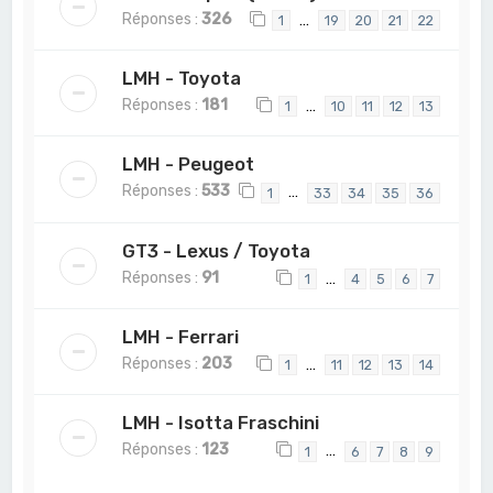
Réponses :
326
…
1
19
20
21
22
LMH - Toyota
Réponses :
181
…
1
10
11
12
13
LMH - Peugeot
Réponses :
533
…
1
33
34
35
36
GT3 - Lexus / Toyota
Réponses :
91
…
1
4
5
6
7
LMH - Ferrari
Réponses :
203
…
1
11
12
13
14
LMH - Isotta Fraschini
Réponses :
123
…
1
6
7
8
9