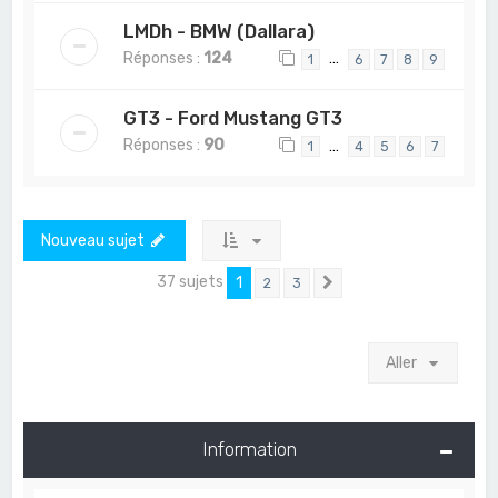
LMDh - BMW (Dallara)
Réponses :
124
…
1
6
7
8
9
GT3 - Ford Mustang GT3
Réponses :
90
…
1
4
5
6
7
Nouveau sujet
37 sujets
1
2
3
Suivant
Aller
Information