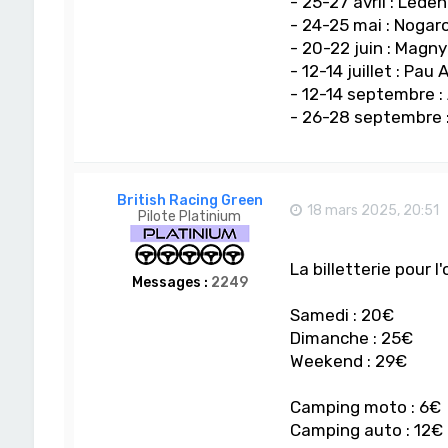
- 25-27 avril : Léde
- 24-25 mai : Nogar
- 20-22 juin : Magn
- 12-14 juillet : Pau 
- 12-14 septembre :
- 26-28 septembre :
British Racing Green
18 mars 2025, 20:51
Pilote Platinium
La billetterie pour 
Messages :
2249
Samedi : 20€
Dimanche : 25€
Weekend : 29€
Camping moto : 6€
Camping auto : 12€