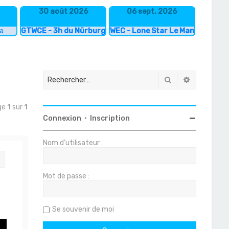
30 août 2026
06 sept. 2026
ka
GTWCE - 3h du Nürburgring
WEC - Lone Star Le Mans
Rechercher
Recherche
ge
1
sur
1
Connexion
•
Inscription
Nom d’utilisateur :
Citation
Mot de passe :
Se souvenir de moi