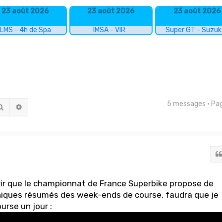
23 août 2026
23 août 2026
23 août 2026
LMS - 4h de Spa
IMSA - VIR
Super GT - Suzu
5 messages • Pa
Rechercher
Recherche avancée
ir que le championnat de France Superbike propose de
iques résumés des week-ends de course, faudra que je
urse un jour :