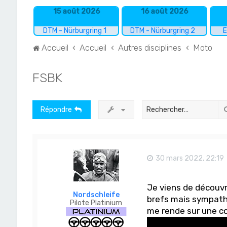
15 août 2026
16 août 2026
DTM - Nürburgring 1
DTM - Nürburgring 2
E
Accueil
Accueil
Autres disciplines
Moto
FSBK
Répondre
30 mars 2022, 22:19
Je viens de découvr
Nordschleife
brefs mais sympath
Pilote Platinium
me rende sur une co