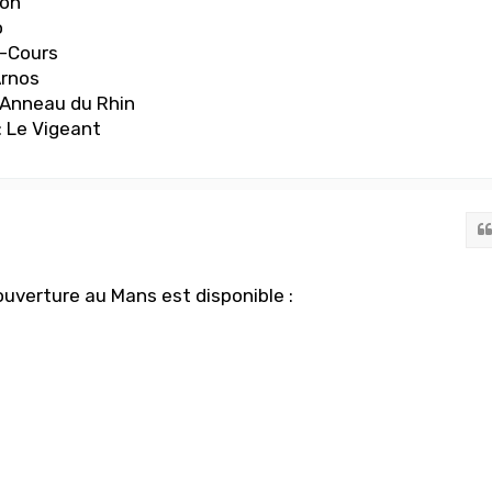
non
o
y-Cours
Arnos
 Anneau du Rhin
 Le Vigeant
l'ouverture au Mans est disponible :