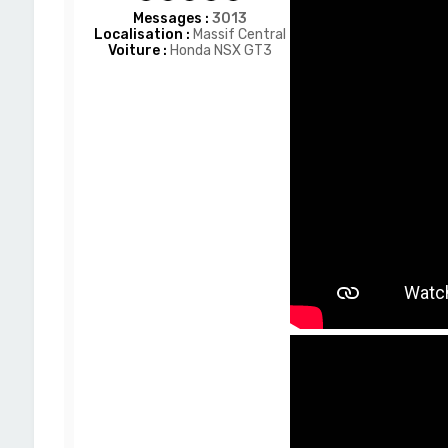
Messages :
3013
Localisation :
Massif Central
Voiture :
Honda NSX GT3