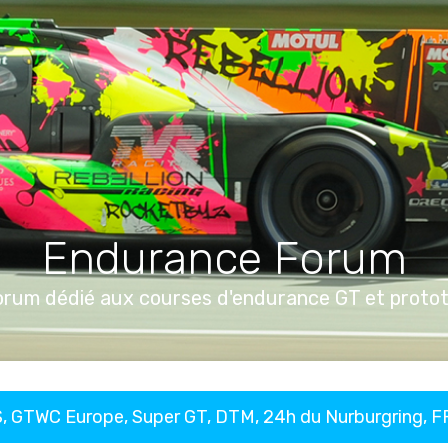
Endurance Forum
orum dédié aux courses d'endurance GT et proto
, GTWC Europe, Super GT, DTM, 24h du Nurburgring, 