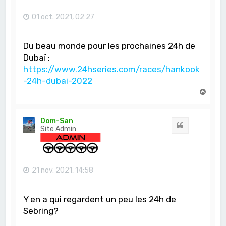
01 oct. 2021, 02:27
Du beau monde pour les prochaines 24h de
Dubaï :
https://www.24hseries.com/races/hankook
-24h-dubai-2022
H
a
u
t
Dom-San
Citation
Site Admin
21 nov. 2021, 14:58
Y en a qui regardent un peu les 24h de
Sebring?