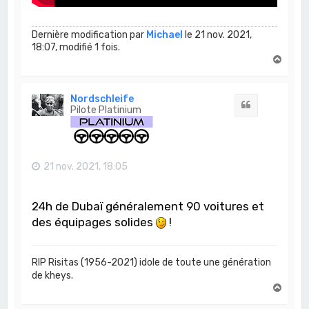
Dernière modification par
Michael
le 21 nov. 2021,
18:07, modifié 1 fois.
H
a
u
t
Nordschleife
Citation
Pilote Platinium
21 nov. 2021, 18:05
24h de Dubaï généralement 90 voitures et
des équipages solides
!
RIP Risitas (1956-2021) idole de toute une génération
de kheys.
H
a