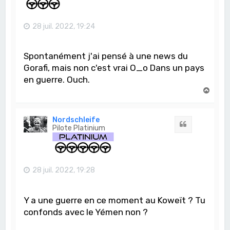
28 juil. 2022, 19:24
Spontanément j'ai pensé à une news du
Gorafi, mais non c'est vrai O_o Dans un pays
en guerre. Ouch.
H
a
u
t
Nordschleife
Citation
Pilote Platinium
28 juil. 2022, 19:28
Y a une guerre en ce moment au Koweït ? Tu
confonds avec le Yémen non ?