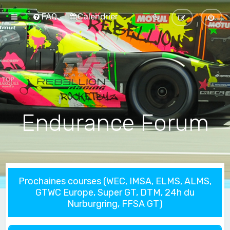
FAQ
Calendrier
Endurance Forum
Prochaines courses (WEC, IMSA, ELMS, ALMS,
GTWC Europe, Super GT, DTM, 24h du
Nurburgring, FFSA GT)