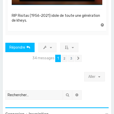
RIP Risitas (1956-2021) idole de toute une génération
de kheys.
H
a
u
t
Répondre
34 messages
1
2
3
Suivant
Aller
Rechercher
Recherche avancée