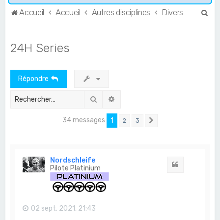
R
Accueil
Accueil
Autres disciplines
Divers
e
c
24H Series
h
e
Répondre
r
c
Rechercher
Recherche avancée
h
34 messages
1
2
3
e
Suivant
r
Nordschleife
Citation
Pilote Platinium
02 sept. 2021, 21:43