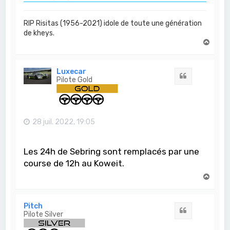
RIP Risitas (1956-2021) idole de toute une génération
de kheys.
H
a
u
t
Luxecar
Citation
Pilote Gold
28 juil. 2022, 19:05
Les 24h de Sebring sont remplacés par une
course de 12h au Koweit.
H
a
u
t
Pitch
Citation
Pilote Silver