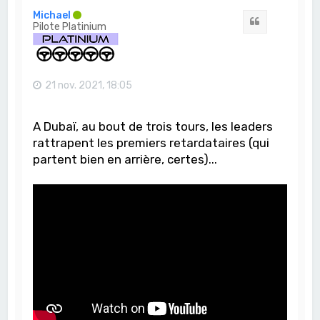
t
Michael
Citation
Pilote Platinium
21 nov. 2021, 18:05
A Dubaï, au bout de trois tours, les leaders
rattrapent les premiers retardataires (qui
partent bien en arrière, certes)...