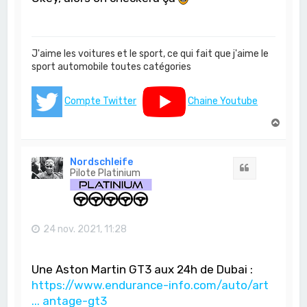
J'aime les voitures et le sport, ce qui fait que j'aime le
sport automobile toutes catégories
Compte Twitter
Chaine Youtube
H
a
u
t
Nordschleife
Citation
Pilote Platinium
24 nov. 2021, 11:28
Une Aston Martin GT3 aux 24h de Dubai :
https://www.endurance-info.com/auto/art
... antage-gt3