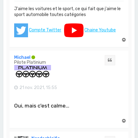
J'aime les voitures et le sport, ce qui fait que j'aime le
sport automobile toutes catégories
Compte Twitter
Chaine Youtube
H
a
u
t
Michael
Citation
Pilote Platinium
21 nov. 2021, 15:55
Oui, mais c'est calme...
H
a
u
t