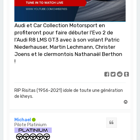
Audi et Car Collection Motorsport en
profiteront pour faire débuter l'Evo 2 de
l'Audi R8 LMS GT3 avec à son volant Patric
Niederhauser, Martin Lechmann, Christer
Joens et le clermontois Nathanaël Berthon
!
RIP Risitas (1956-2021) idole de toute une génération
de kheys.
H
a
u
t
Michael
Citation
Pilote Platinium