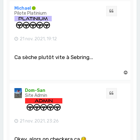
u
t
Michael
Citation
Pilote Platinium
21 nov. 2021, 19:12
Ca sèche plutôt vite à Sebring...
H
a
u
t
Dom-San
Citation
Site Admin
21 nov. 2021, 23:26
Okey, alors on checkera ça