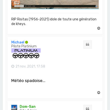
RIP Risitas (1956-2021) idole de toute une génération
de kheys.
H
a
u
t
Michael
Citation
Pilote Platinium
21 nov. 2021, 17:58
Météo spadoise...
H
a
u
t
Dom-San
Citation