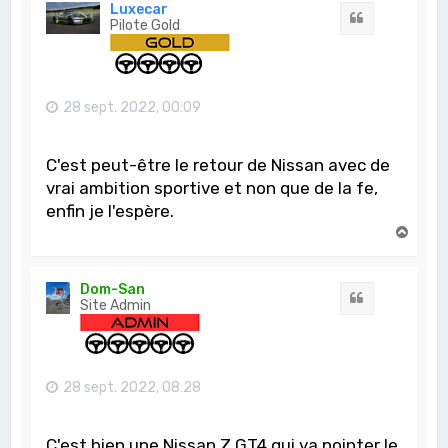
t
Luxecar
Citation
Pilote Gold
28 sept. 2022, 00:09
C'est peut-être le retour de Nissan avec de
vrai ambition sportive et non que de la fe,
enfin je l'espère.
H
a
u
t
Dom-San
Citation
Site Admin
28 sept. 2022, 08:28
C'est bien une Nissan Z GT4 qui va pointer le