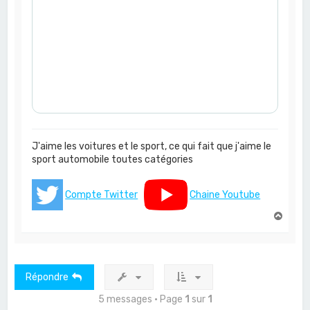
J'aime les voitures et le sport, ce qui fait que j'aime le
sport automobile toutes catégories
Compte Twitter
Chaine Youtube
H
a
u
t
Répondre
5 messages • Page
1
sur
1