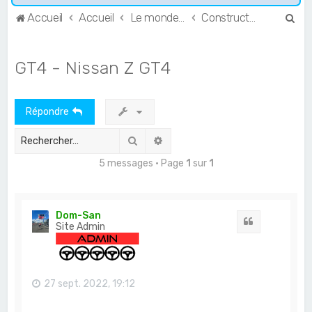
R
Accueil
Accueil
Le monde de l'Endurance et du GT
Constructeurs & Teams
e
c
GT4 - Nissan Z GT4
h
e
Répondre
r
c
Rechercher
Recherche avancée
h
5 messages • Page
1
sur
1
e
r
Dom-San
Citation
Site Admin
27 sept. 2022, 19:12