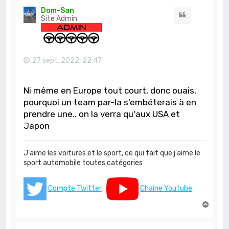
t
Dom-San
Citation
Site Admin
27 sept. 2022, 22:47
Ni même en Europe tout court, donc ouais,
pourquoi un team par-la s'embéterais à en
prendre une.. on la verra qu'aux USA et
Japon
J'aime les voitures et le sport, ce qui fait que j'aime le
sport automobile toutes catégories
Compte Twitter
Chaine Youtube
H
a
u