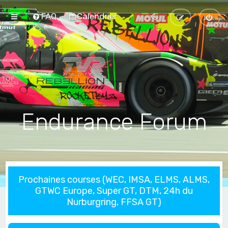
FAQ
Calendrier
Endurance Forum
Prochaines courses (WEC, IMSA, ELMS, ALMS,
GTWC Europe, Super GT, DTM, 24h du
Nurburgring, FFSA GT)