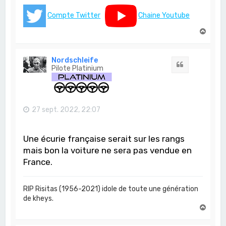
Compte Twitter
Chaine Youtube
H
a
u
t
Nordschleife
Citation
Pilote Platinium
27 sept. 2022, 22:07
Une écurie française serait sur les rangs
mais bon la voiture ne sera pas vendue en
France.
RIP Risitas (1956-2021) idole de toute une génération
de kheys.
H
a
u