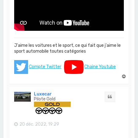
J'aime les voitures et le sport, ce qui fait que j'aime le
sport automobile toutes catégories
Compte Twitter
Chaine Youtube
H
a
u
t
Luxecar
Citation
Pilote Gold
20 déc. 2022, 19:29