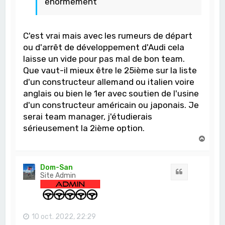
énormément
C'est vrai mais avec les rumeurs de départ
ou d'arrêt de développement d'Audi cela
laisse un vide pour pas mal de bon team.
Que vaut-il mieux être le 25ième sur la liste
d'un constructeur allemand ou italien voire
anglais ou bien le 1er avec soutien de l'usine
d'un constructeur américain ou japonais. Je
serai team manager, j'étudierais
sérieusement la 2ième option.
H
a
u
t
Dom-San
Citation
Site Admin
10 oct. 2022, 22:29