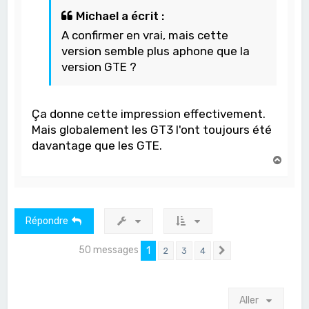
Michael a écrit :
A confirmer en vrai, mais cette
version semble plus aphone que la
version GTE ?
Ça donne cette impression effectivement.
Mais globalement les GT3 l'ont toujours été
davantage que les GTE.
H
a
u
t
Répondre
50 messages
1
2
3
4
Suivant
Aller