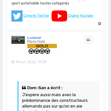
sport automobile toutes catégories
Compte Twitter
Chaine Youtube
H
a
u
t
Luxecar
Citation
Pilote Gold
10 oct. 2022, 19:28
Dom-San a écrit :
J'espère aussi mais avec la
prédominance des constructeurs
allemands pas sur qu'on en aie