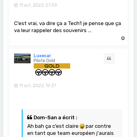
11 oct. 2022, 07:59
C'est vrai, va dire ça a Tech1 je pense que ça
va leur rappeler des souvenirs ...
H
a
u
t
Luxecar
Citation
Pilote Gold
11 oct. 2022, 19:37
Dom-San a écrit :
Ah bah ça c'est claire
par contre
en tant que team européen j'aurais