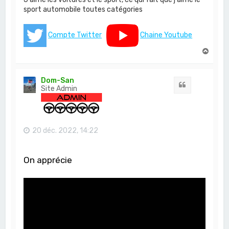
sport automobile toutes catégories
Compte Twitter
Chaine Youtube
H
a
u
t
Dom-San
Citation
Site Admin
20 déc. 2022, 14:22
On apprécie