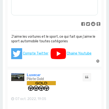
J'aime les voitures et le sport, ce qui fait que j'aime le
sport automobile toutes catégories
Compte Twitter
Chaine Youtube
H
a
u
t
Luxecar
Citation
Pilote Gold
07 oct. 2022, 19:05