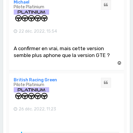
t
Michael
Citation
Pilote Platinium
22 déc. 2022, 15:54
A confirmer en vrai, mais cette version
semble plus aphone que la version GTE ?
H
a
u
t
British Racing Green
Citation
Pilote Platinium
26 déc. 2022, 11:23