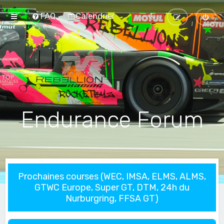
FAQ
Calendrier
Endurance Forum
Prochaines courses (WEC, IMSA, ELMS, ALMS,
GTWC Europe, Super GT, DTM, 24h du
Nurburgring, FFSA GT)