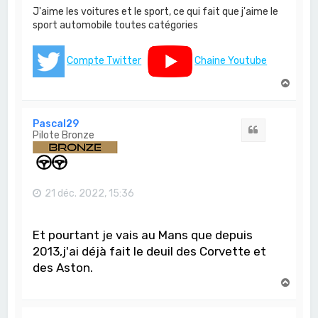
J'aime les voitures et le sport, ce qui fait que j'aime le
sport automobile toutes catégories
Compte Twitter
Chaine Youtube
H
a
u
t
Pascal29
Citation
Pilote Bronze
21 déc. 2022, 15:36
Et pourtant je vais au Mans que depuis
2013,j'ai déjà fait le deuil des Corvette et
des Aston.
H
a
u