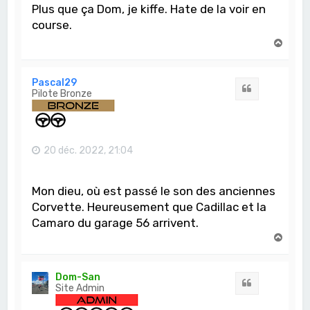
Plus que ça Dom, je kiffe. Hate de la voir en
course.
H
a
u
t
Pascal29
Citation
Pilote Bronze
20 déc. 2022, 21:04
Mon dieu, où est passé le son des anciennes
Corvette. Heureusement que Cadillac et la
Camaro du garage 56 arrivent.
H
a
u
t
Dom-San
Citation
Site Admin