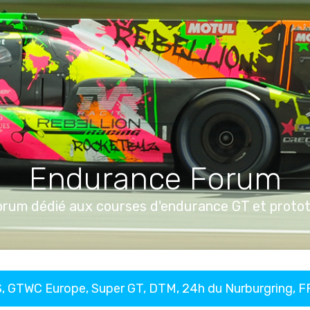
Endurance Forum
orum dédié aux courses d'endurance GT et proto
, GTWC Europe, Super GT, DTM, 24h du Nurburgring, 