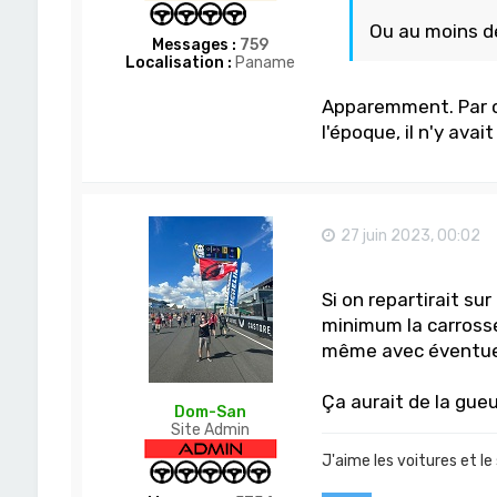
Ou au moins d
Messages :
759
Localisation :
Paname
Apparemment. Par con
l'époque, il n'y avai
27 juin 2023, 00:02
Si on repartirait sur
minimum la carrosse
même avec éventue
Ça aurait de la gueu
Dom-San
Site Admin
J'aime les voitures et le