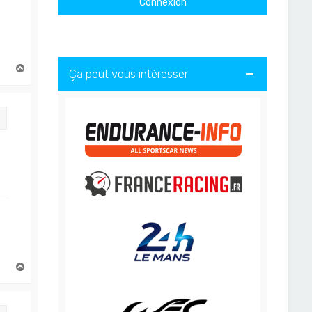
H
Ça peut vous intéresser
a
u
t
Citation
H
a
u
t