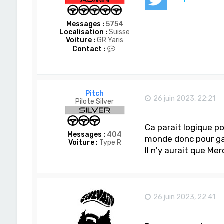
Messages :
5754
Localisation :
Suisse
Voiture :
GR Yaris
C
Contact :
o
n
t
a
c
Pitch
t
26 juin 2023, 22:21
Pilote Silver
e
r
D
Ca parait logique po
o
Messages :
404
m
monde donc pour gar
Voiture :
Type R
-
Il n'y aurait que Mer
S
a
n
26 juin 2023, 22:41