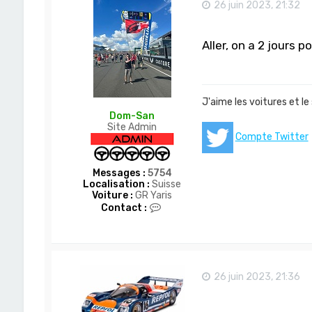
26 juin 2023, 21:32
Aller, on a 2 jours 
J'aime les voitures et le
Dom-San
Site Admin
Compte Twitter
Messages :
5754
Localisation :
Suisse
Voiture :
GR Yaris
C
Contact :
o
n
t
a
c
t
26 juin 2023, 21:36
e
r
D