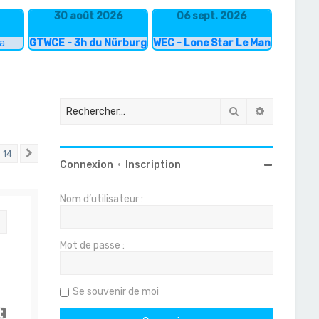
30 août 2026
06 sept. 2026
ka
GTWCE - 3h du Nürburgring
WEC - Lone Star Le Mans
Rechercher
Recherche
14
Suivant
Connexion
•
Inscription
Nom d’utilisateur :
Citation
Mot de passe :
Se souvenir de moi