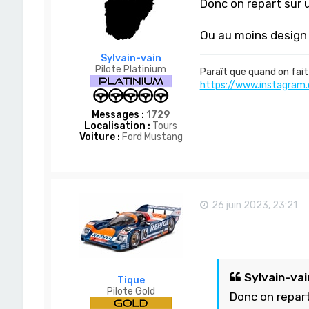
Donc on repart sur u
Ou au moins design 
Sylvain-vain
Pilote Platinium
Paraît que quand on fait 
https://www.instagram.
Messages :
1729
Localisation :
Tours
Voiture :
Ford Mustang
26 juin 2023, 23:21
Sylvain-vain
Tique
Pilote Gold
Donc on repart 