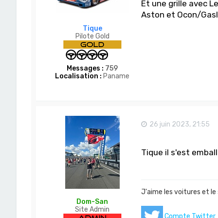
Et une grille avec L
o
m
Aston et Ocon/Gasl
-
S
Tique
a
Pilote Gold
n
Messages :
759
Localisation :
Paname
26 juin 2023, 21:55
Tique il s'est embal
J'aime les voitures et le
Dom-San
Site Admin
Compte Twitter