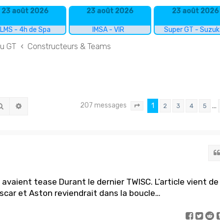
23 août 2026
23 août 2026
23 août 2026
LMS - 4h de Spa
IMSA - VIR
Super GT - Suzu
du GT
Constructeurs & Teams
207 messages
Rechercher
Recherche avancée
1
…
2
3
4
5
Page
1
sur
14
avaient tease Durant le dernier TWISC. L’article vient de
tscar et Aston reviendrait dans la boucle…