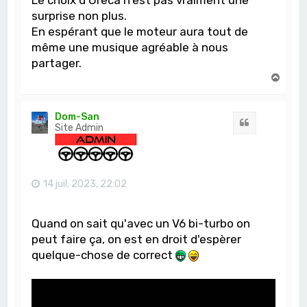
surprise non plus.
En espérant que le moteur aura tout de
même une musique agréable à nous
partager.
H
a
u
t
Dom-San
Citation
Site Admin
14 juil. 2023, 22:02
Quand on sait qu'avec un V6 bi-turbo on
peut faire ça, on est en droit d'espèrer
quelque-chose de correct