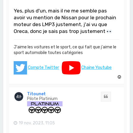
Yes, plus d'un, mais il ne me semble pas
avoir vu mention de Nissan pour le prochain
moteur des LMP3 justement, j'ai vu que
Oreca, donc je sais pas trop justement
J'aime les voitures et le sport, ce qui fait que j'aime le
sport automobile toutes catégories
Compte Twitter
Chaine Youtube
H
a
u
t
Titounet
Citation
Pilote Platinium
19 nov. 2023, 11:05