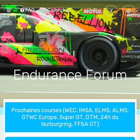
FAQ
Calendrier
Endurance Forum
Prochaines courses (WEC, IMSA, ELMS, ALMS,
GTWC Europe, Super GT, DTM, 24h du
Nurburgring, FFSA GT)