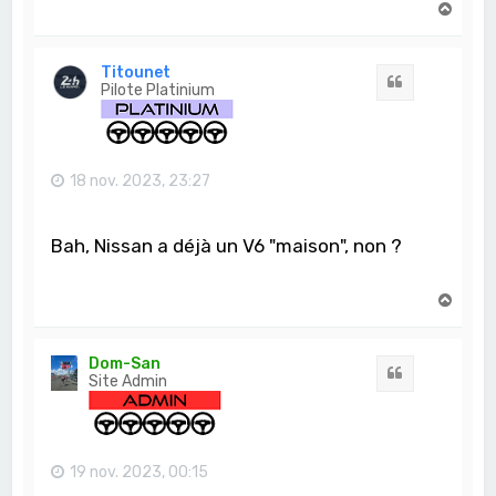
H
a
u
t
Titounet
Citation
Pilote Platinium
18 nov. 2023, 23:27
Bah, Nissan a déjà un V6 "maison", non ?
H
a
u
t
Dom-San
Citation
Site Admin
19 nov. 2023, 00:15