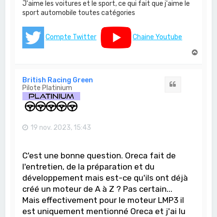
J'aime les voitures et le sport, ce qui fait que j'aime le
sport automobile toutes catégories
Compte Twitter
Chaine Youtube
H
a
u
t
British Racing Green
Citation
Pilote Platinium
19 nov. 2023, 15:43
C'est une bonne question. Oreca fait de
l'entretien, de la préparation et du
développement mais est-ce qu'ils ont déjà
créé un moteur de A à Z ? Pas certain...
Mais effectivement pour le moteur LMP3 il
est uniquement mentionné Oreca et j'ai lu