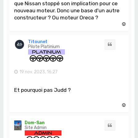
que Nissan stoppé son implication pour ce
nouveau moteur. Donc une base d'un autre
constructeur ? Ou moteur Oreca ?
H
a
u
t
Titounet
Citation
Pilote Platinium
19 nov. 2023, 16:27
Et pourquoi pas Judd ?
H
a
u
t
Dom-San
Citation
Site Admin