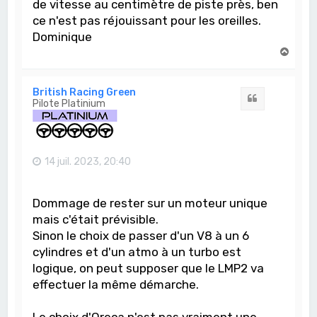
de vitesse au centimètre de piste près, ben
ce n'est pas réjouissant pour les oreilles.
Dominique
H
a
u
t
British Racing Green
Citation
Pilote Platinium
14 juil. 2023, 20:40
Dommage de rester sur un moteur unique
mais c'était prévisible.
Sinon le choix de passer d'un V8 à un 6
cylindres et d'un atmo à un turbo est
logique, on peut supposer que le LMP2 va
effectuer la même démarche.
Le choix d'Oreca n'est pas vraiment une