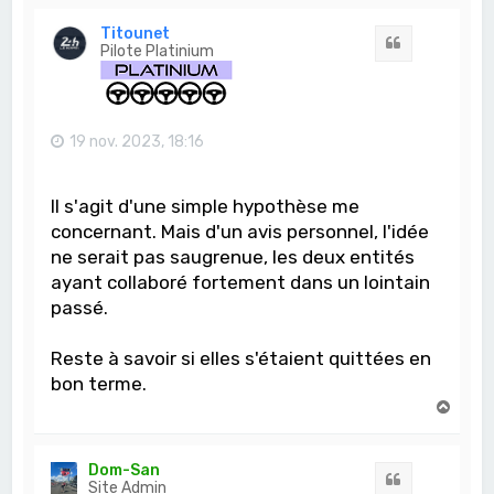
u
t
Titounet
Citation
Pilote Platinium
19 nov. 2023, 18:16
Il s'agit d'une simple hypothèse me
concernant. Mais d'un avis personnel, l'idée
ne serait pas saugrenue, les deux entités
ayant collaboré fortement dans un lointain
passé.
Reste à savoir si elles s'étaient quittées en
bon terme.
H
a
u
t
Dom-San
Citation
Site Admin