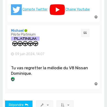
Compte Twitter
Chaine Youtube
H
a
u
t
Michael
Citation
Pilote Platinium
09 juin 2024, 14:07
Tu vas regretter la mélodie du V8 Nissan
Dominique.
H
a
u
t
Répondre