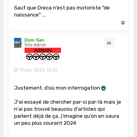
Sauf que Oreca n'est pas motoriste "de
naissance" ...
H
a
u
t
Dom-San
Citation
Site Admin
19 nov. 2023, 13:36
Justement, d'où mon interrogation
J'ai essayé de chercher par-ci par-là mais je
n'ai pas trouvé beaucou d'articles qui
parlent déjà de ça, j'imagine qu'on en saura
un peu plus courant 2024