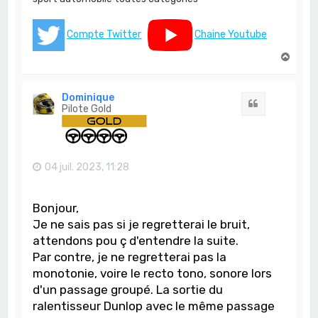
Compte Twitter
Chaine Youtube
H
a
u
t
Dominique
Citation
Pilote Gold
04 juil. 2023, 11:28
Bonjour,
Je ne sais pas si je regretterai le bruit,
attendons pou ç d'entendre la suite.
Par contre, je ne regretterai pas la
monotonie, voire le recto tono, sonore lors
d'un passage groupé. La sortie du
ralentisseur Dunlop avec le même passage