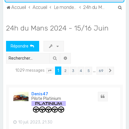
R
Accueil
Accueil
Le monde de l'Endurance et du GT
24h du Mans
e
c
24h du Mans 2024 - 15/16 Juin
h
e
Répondre
r
c
Rechercher
Recherche avancée
h
1029 messages
1
…
2
3
4
5
69
e
Page
1
sur
69
Suivant
r
Denis47
Citation
Pilote Platinium
10 juil. 2023, 21:30