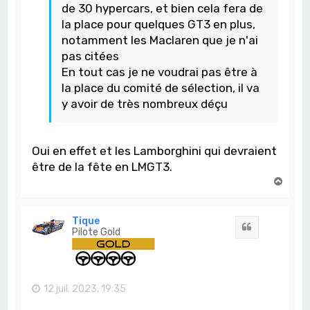
de 30 hypercars, et bien cela fera de
la place pour quelques GT3 en plus,
notamment les Maclaren que je n'ai
pas citées
En tout cas je ne voudrai pas être à
la place du comité de sélection, il va
y avoir de très nombreux déçu
Oui en effet et les Lamborghini qui devraient
être de la fête en LMGT3.
H
a
u
t
Tique
Citation
Pilote Gold
12 juil. 2023, 19:35