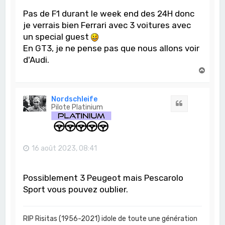
Pas de F1 durant le week end des 24H donc
je verrais bien Ferrari avec 3 voitures avec
un special guest
En GT3, je ne pense pas que nous allons voir
d'Audi.
H
a
u
t
Nordschleife
Citation
Pilote Platinium
16 août 2023, 08:41
Possiblement 3 Peugeot mais Pescarolo
Sport vous pouvez oublier.
RIP Risitas (1956-2021) idole de toute une génération