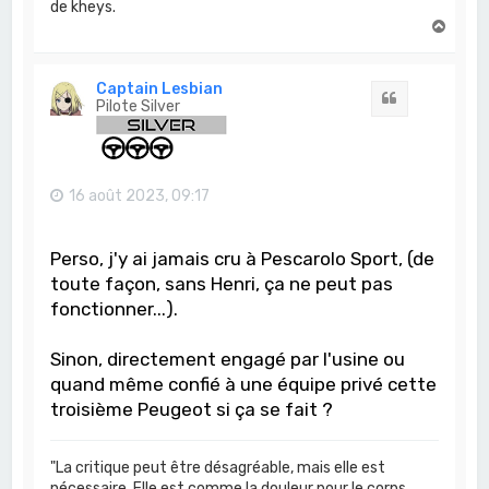
de kheys.
H
a
u
t
Captain Lesbian
Citation
Pilote Silver
16 août 2023, 09:17
Perso, j'y ai jamais cru à Pescarolo Sport, (de
toute façon, sans Henri, ça ne peut pas
fonctionner...).
Sinon, directement engagé par l'usine ou
quand même confié à une équipe privé cette
troisième Peugeot si ça se fait ?
"La critique peut être désagréable, mais elle est
nécessaire. Elle est comme la douleur pour le corps