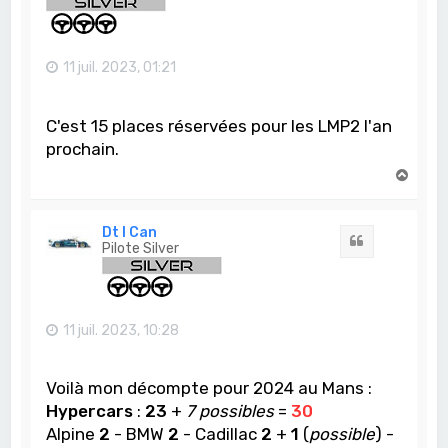
11 juil. 2023, 01:21
C'est 15 places réservées pour les LMP2 l'an
prochain.
H
a
u
t
Dt I Can
Citation
Pilote Silver
11 juil. 2023, 10:28
Voilà mon décompte pour 2024 au Mans :
Hypercars
:
23
+
7 possibles
=
30
Alpine
2
- BMW
2
- Cadillac
2
+
1
(
possible
) -