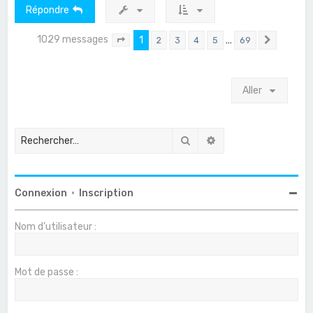
Répondre
1029 messages
1
…
2
3
4
5
69
Page
1
sur
69
Suivant
Aller
Rechercher
Recherche avancée
Connexion
•
Inscription
Nom d’utilisateur :
Mot de passe :