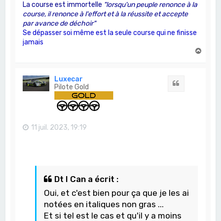
La course est immortelle
"lorsqu'un peuple renonce à la
course, il renonce à l'effort et à la réussite et accepte
par avance de déchoir"
Se dépasser soi même est la seule course qui ne finisse
jamais
H
a
u
t
Luxecar
Citation
Pilote Gold
11 juil. 2023, 19:19
Dt I Can a écrit :
Oui, et c'est bien pour ça que je les ai
notées en italiques non gras ...
Et si tel est le cas et qu'il y a moins