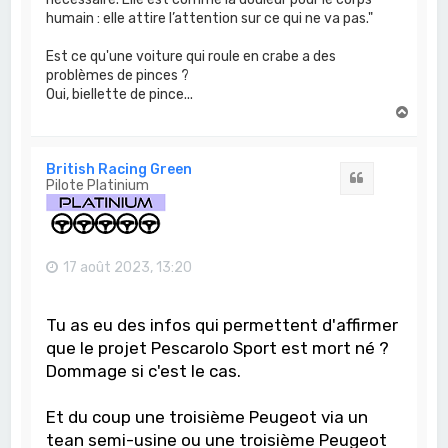
humain : elle attire l’attention sur ce qui ne va pas."
Est ce qu'une voiture qui roule en crabe a des
problèmes de pinces ?
Oui, biellette de pince...
H
a
u
t
British Racing Green
Citation
Pilote Platinium
17 août 2023, 13:20
Tu as eu des infos qui permettent d'affirmer
que le projet Pescarolo Sport est mort né ?
Dommage si c'est le cas.
Et du coup une troisième Peugeot via un
tean semi-usine ou une troisième Peugeot