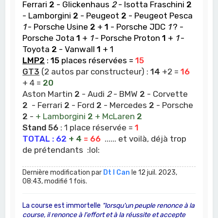
Ferrari
2
- Glickenhaus
2
- Isotta Fraschini
2
- Lamborgini
2
- Peugeot
2
- Peugeot Pesca
1
- Porsche Usine
2
+
1
- Porsche JDC
1
? -
Porsche Jota
1
+
1
- Porsche Proton
1
+
1
-
Toyota
2
- Vanwall
1
+ 1
LMP2
:
15
places réservées =
15
GT3
(2 autos par constructeur) :
14
+2 =
16
+ 4 =
20
Aston Martin
2
- Audi
2
- BMW
2
- Corvette
2
- Ferrari
2
- Ford
2
- Mercedes
2
- Porsche
2
-
+ Lamborgini
2
+ McLaren
2
Stand 56
: 1 place réservée =
1
TOTAL : 62
+ 4
= 66
...... et voilà, déjà trop
de prétendants :lol:
Dernière modification par
Dt I Can
le 12 juil. 2023,
08:43, modifié 1 fois.
La course est immortelle
"lorsqu'un peuple renonce à la
course, il renonce à l'effort et à la réussite et accepte