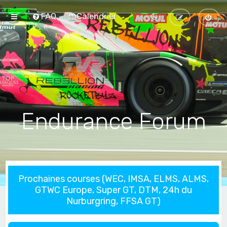
FAQ
Calendrier
Endurance Forum
Prochaines courses (WEC, IMSA, ELMS, ALMS,
GTWC Europe, Super GT, DTM, 24h du
Nurburgring, FFSA GT)