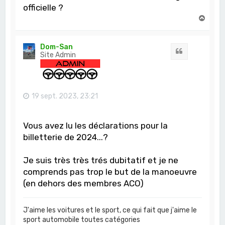
officielle ?
H
a
u
t
Dom-San
Citation
Site Admin
19 sept. 2023, 23:21
Vous avez lu les déclarations pour la
billetterie de 2024...?
Je suis très très trés dubitatif et je ne
comprends pas trop le but de la manoeuvre
(en dehors des membres ACO)
J'aime les voitures et le sport, ce qui fait que j'aime le
sport automobile toutes catégories