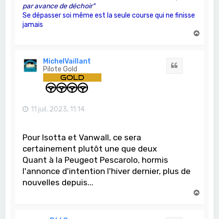
par avance de déchoir"
Se dépasser soi même est la seule course qui ne finisse
jamais
H
a
u
t
MichelVaillant
Citation
Pilote Gold
11 juil. 2023, 11:14
Pour Isotta et Vanwall, ce sera
certainement plutôt une que deux
Quant à la Peugeot Pescarolo, hormis
l'annonce d'intention l'hiver dernier, plus de
nouvelles depuis...
H
a
u
t