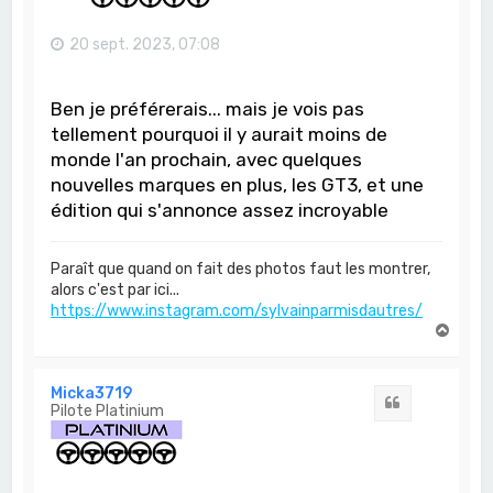
20 sept. 2023, 07:08
Ben je préférerais... mais je vois pas
tellement pourquoi il y aurait moins de
monde l'an prochain, avec quelques
nouvelles marques en plus, les GT3, et une
édition qui s'annonce assez incroyable
Paraît que quand on fait des photos faut les montrer,
alors c'est par ici...
https://www.instagram.com/sylvainparmisdautres/
H
a
u
t
Micka3719
Citation
Pilote Platinium