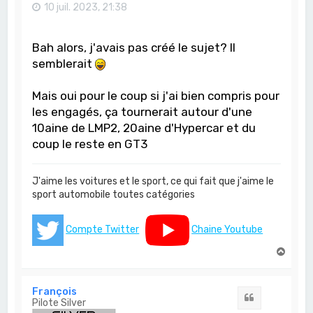
10 juil. 2023, 21:38
Bah alors, j'avais pas créé le sujet? Il
semblerait
Mais oui pour le coup si j'ai bien compris pour
les engagés, ça tournerait autour d'une
10aine de LMP2, 20aine d'Hypercar et du
coup le reste en GT3
J'aime les voitures et le sport, ce qui fait que j'aime le
sport automobile toutes catégories
Compte Twitter
Chaine Youtube
H
a
u
t
François
Citation
Pilote Silver