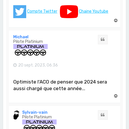
Compte Twitter
Chaine Youtube
H
a
u
t
Michael
Citation
Pilote Platinium
20 sept. 2023, 06:36
Optimiste l'ACO de penser que 2024 sera
aussi chargé que cette année...
H
a
u
t
Sylvain-vain
Citation
Pilote Platinium