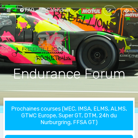
FAQ
Calendrier
Endurance Forum
Prochaines courses (WEC, IMSA, ELMS, ALMS,
GTWC Europe, Super GT, DTM, 24h du
Nurburgring, FFSA GT)