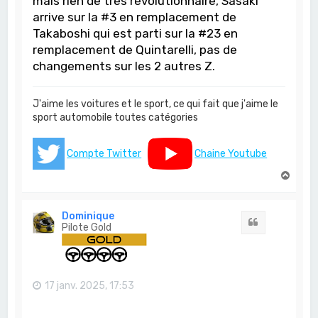
mais rien de très révolutionnaire, Sasaki
arrive sur la #3 en remplacement de
Takaboshi qui est parti sur la #23 en
remplacement de Quintarelli, pas de
changements sur les 2 autres Z.
J'aime les voitures et le sport, ce qui fait que j'aime le
sport automobile toutes catégories
Compte Twitter
Chaine Youtube
H
a
u
t
Dominique
Citation
Pilote Gold
17 janv. 2025, 17:53