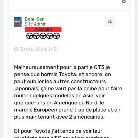
H
a
u
t
Dom-San
Citation
Site Admin
30 déc. 2024, 21:51
Malheureusement pour la partie GT3 je
pense que hormis Toyota, et encore, on
peut oublier les autres constructeurs
japonnais, ça ne vaut pas la peine pour faire
rouler quelques modèles en Asie, voir
quelque-uns en Amérique du Nord, le
marché Européen prend trop de place et en
plus maintenant avec 2 américaines.
Et pour Toyots j'attends de voir leur