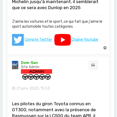
Michelin jusqu'à maintenant, il semblerait
que ce sera avec Dunlop en 2025
J'aime les voitures et le sport, ce qui fait que j'aime le
sport automobile toutes catégories
Compte Twitter
Chaine Youtube
H
a
u
t
Dom-San
Citation
Site Admin
21 janv. 2025, 15:53
Les pilotes du giron Toyota connus en
GT300, notamment avec la présence de
Rasmussen sur la LC500 du team APR, il