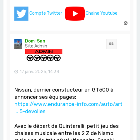
Compte Twitter
Chaine Youtube
H
a
u
t
Dom-San
Citation
Site Admin
17 janv. 2025, 14:34
Nissan, dernier constucteur en GT500 à
annoncer ses équipages:
https://www.endurance-info.com/auto/art
... 5-devoiles
Avec le départ de Quintarelli, petit jeu des
chaises musicale entre les 2 Z de Nismo