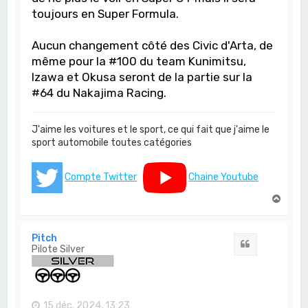
toujours en Super Formula.
Aucun changement côté des Civic d'Arta, de
même pour la #100 du team Kunimitsu,
Izawa et Okusa seront de la partie sur la
#64 du Nakajima Racing.
J'aime les voitures et le sport, ce qui fait que j'aime le
sport automobile toutes catégories
Compte Twitter
Chaine Youtube
H
a
u
t
Pitch
Citation
Pilote Silver
15 déc. 2024, 13:23