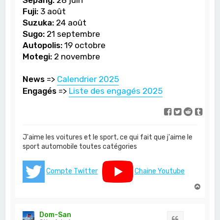
Fuji:
3 août
Suzuka:
24 août
Sugo:
21 septembre
Autopolis:
19 octobre
Motegi:
2 novembre
News
=>
Calendrier 2025
Engagés
=>
Liste des engagés 2025
J'aime les voitures et le sport, ce qui fait que j'aime le
sport automobile toutes catégories
Compte Twitter
Chaine Youtube
H
a
u
t
Dom-San
Citation