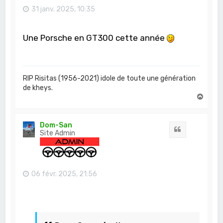
31 janv. 2025, 10:35
Une Porsche en GT300 cette année
RIP Risitas (1956-2021) idole de toute une génération
de kheys.
H
a
u
t
Dom-San
Citation
Site Admin
06 févr. 2025, 21:56