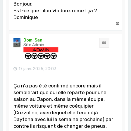
Bonjour,
Est-ce que Lilou Wadoux remet ça ?
Dominique
H
a
u
t
Dom-San
Citation
Site Admin
17 janv. 2025, 20:03
Ça n'a pas été confirmé encore mais il
semblerait que oui elle reparte pour une
saison au Japon, dans la même équipe,
même voiture et même coéquipier
(Cozzolino, avec lequel elle fera déjà
Daytona avec lui la semaine prochaine) par
contre ils risquent de changer de pneus,