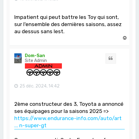
Impatient qui peut battre les Toy qui sont,
sur l'ensemble des dernières saisons, assez
au dessus sans lest.
H
a
u
t
Dom-San
Citation
Site Admin
25 déc. 2024, 14:42
2ème constructeur des 3, Toyota a annoncé
ses équipages pour la saisons 2025 =>
https://www.endurance-info.com/auto/art
... n-super-gt