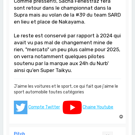
Comme pressenti, Sacha Fenestraz fera
sont retour dans le championnat dans la
Supra mais au volan de la #39 du team SARD
en lieu et place de Nakayama.
Le reste est conservé par rapport à 2024 qui
avait vu pas mal de changement mine de
rien, "mercato" un peu plus calme pour 2025,
on verra notamment quelques pilotes
soutenu par la marque aux 24h du Nurb'
ainsi qu'en Super Taikyu.
J'aime les voitures et le sport, ce qui fait que j'aime le
sport automobile toutes catégories
Compte Twitter
Chaine Youtube
H
a
u
t
Pitch