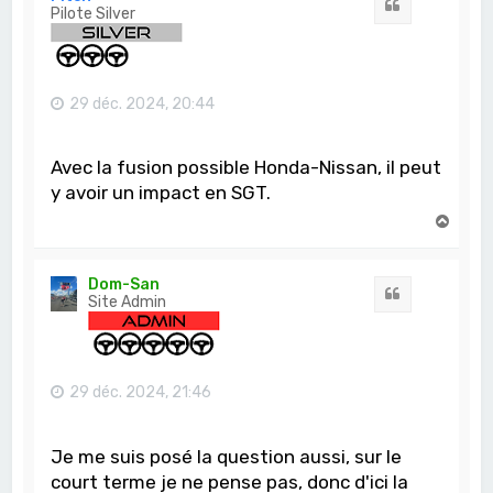
Citation
Pilote Silver
29 déc. 2024, 20:44
Avec la fusion possible Honda-Nissan, il peut
y avoir un impact en SGT.
H
a
u
t
Dom-San
Citation
Site Admin
29 déc. 2024, 21:46
Je me suis posé la question aussi, sur le
court terme je ne pense pas, donc d'ici la