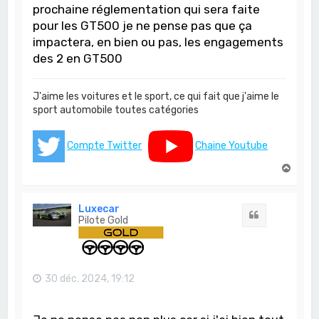
prochaine réglementation qui sera faite
pour les GT500 je ne pense pas que ça
impactera, en bien ou pas, les engagements
des 2 en GT500
J'aime les voitures et le sport, ce qui fait que j'aime le
sport automobile toutes catégories
Compte Twitter
Chaine Youtube
H
a
u
t
Luxecar
Citation
Pilote Gold
30 déc. 2024, 19:12