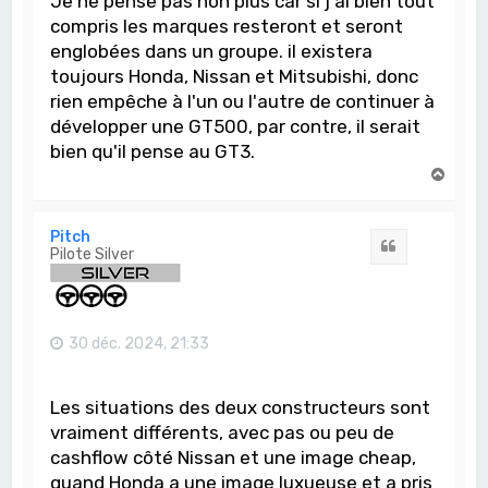
Je ne pense pas non plus car si j'ai bien tout
compris les marques resteront et seront
englobées dans un groupe. il existera
toujours Honda, Nissan et Mitsubishi, donc
rien empêche à l'un ou l'autre de continuer à
développer une GT500, par contre, il serait
bien qu'il pense au GT3.
H
a
u
t
Pitch
Citation
Pilote Silver
30 déc. 2024, 21:33
Les situations des deux constructeurs sont
vraiment différents, avec pas ou peu de
cashflow côté Nissan et une image cheap,
quand Honda a une image luxueuse et a pris