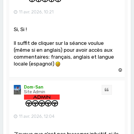
11 avr. 2026, 10:21
Si, Si !
Il suffit de cliquer sur la séance voulue
(même si en anglais) pour avoir accès aux
commentaires: français, anglais et langue
locale (espagnol)
H
a
u
t
Dom-San
Citation
Site Admin
11 avr. 2026, 12:04
J'avoue que c'est pas hyyyyper intuitif, si ils