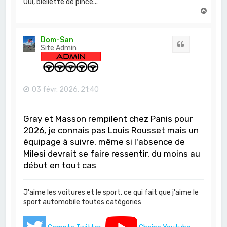
Oui, biellette de pince...
H
a
u
t
Dom-San
Citation
Site Admin
03 févr. 2026, 21:40
Gray et Masson rempilent chez Panis pour
2026, je connais pas Louis Rousset mais un
équipage à suivre, même si l'absence de
Milesi devrait se faire ressentir, du moins au
début en tout cas
J'aime les voitures et le sport, ce qui fait que j'aime le
sport automobile toutes catégories