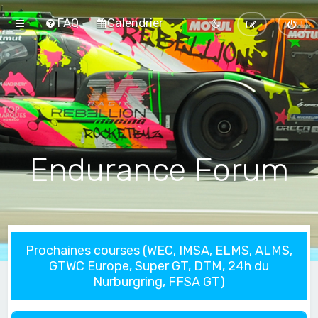
FAQ
Calendrier
Endurance Forum
Prochaines courses (WEC, IMSA, ELMS, ALMS,
GTWC Europe, Super GT, DTM, 24h du
Nurburgring, FFSA GT)