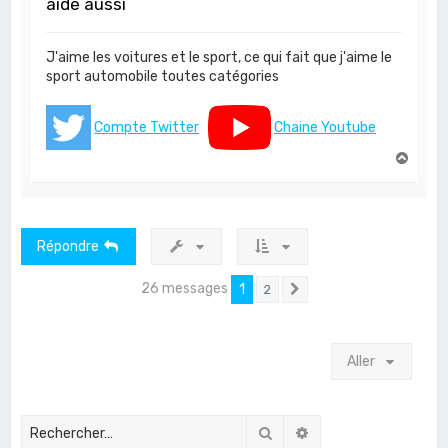
aide aussi
J'aime les voitures et le sport, ce qui fait que j'aime le
sport automobile toutes catégories
Compte Twitter
Chaine Youtube
H
a
u
t
Répondre
26 messages
1
2
Suivant
Aller
Rechercher
Recherche avancée