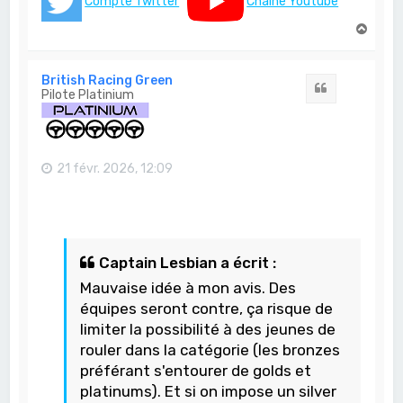
Compte Twitter
Chaine Youtube
H
a
u
t
British Racing Green
Citation
Pilote Platinium
21 févr. 2026, 12:09
Captain Lesbian a écrit :
Mauvaise idée à mon avis. Des
équipes seront contre, ça risque de
limiter la possibilité à des jeunes de
rouler dans la catégorie (les bronzes
préférant s'entourer de golds et
platinums). Et si on impose un silver