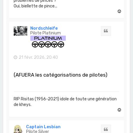
problèmes de pinces ?
Oui, biellette de pince...
H
a
u
t
Nordschleife
Citation
Pilote Platinium
21 févr. 2026, 20:40
(AFUERA les catégorisations de pilotes)
RIP Risitas (1956-2021) idole de toute une génération
de kheys.
H
a
u
t
Captain Lesbian
Citation
Pilote Silver