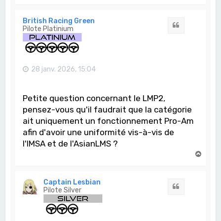
a
u
t
British Racing Green
Citation
Pilote Platinium
28 janv. 2026, 15:04
Petite question concernant le LMP2,
pensez-vous qu'il faudrait que la catégorie
ait uniquement un fonctionnement Pro-Am
afin d'avoir une uniformité vis-à-vis de
l'IMSA et de l'AsianLMS ?
H
a
u
t
Captain Lesbian
Citation
Pilote Silver