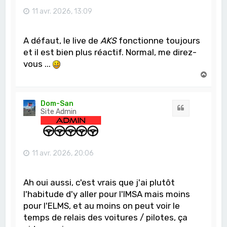
11 avr. 2026, 13:09
A défaut, le live de
AKS
fonctionne toujours
et il est bien plus réactif. Normal, me direz-
vous ...
H
a
u
t
Dom-San
Citation
Site Admin
11 avr. 2026, 20:06
Ah oui aussi, c'est vrais que j'ai plutôt
l'habitude d'y aller pour l'IMSA mais moins
pour l'ELMS, et au moins on peut voir le
temps de relais des voitures / pilotes, ça