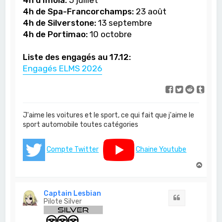
4h de Spa-Francorchamps:
23 août
4h de Silverstone:
13 septembre
4h de Portimao:
10 octobre
Liste des engagés au 17.12:
Engagés ELMS 2026
J'aime les voitures et le sport, ce qui fait que j'aime le
sport automobile toutes catégories
Compte Twitter
Chaine Youtube
H
a
u
t
Captain Lesbian
Citation
Pilote Silver