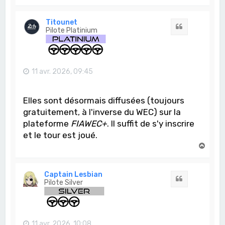
a
u
t
Titounet
Citation
Pilote Platinium
11 avr. 2026, 09:45
Elles sont désormais diffusées (toujours
gratuitement, à l'inverse du WEC) sur la
plateforme
FIAWEC+
. Il suffit de s'y inscrire
et le tour est joué.
H
a
u
t
Captain Lesbian
Citation
Pilote Silver
11 avr. 2026, 10:08